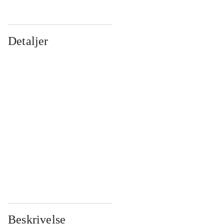
Detaljer
...
...
...
...
...
...
...
...
...
...
...
...
Beskrivelse