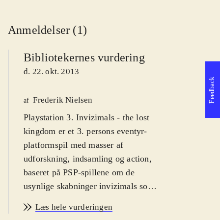
Anmeldelser (1)
Bibliotekernes vurdering
d. 22. okt. 2013
Feedback
Frederik Nielsen
af
Playstation 3. Invizimals - the lost
kingdom er et 3. persons eventyr-
platformspil med masser af
udforskning, indsamling og action,
baseret på PSP-spillene om de
usynlige skabninger invizimals som
lever i vores verden. Der er udgivet
Læs hele vurderingen
flere titler til den bærbare Playstation