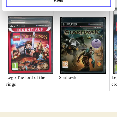
Afvis
Lego The lord of the
Starhawk
Leg
rings
cl