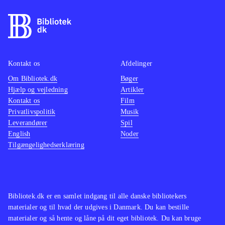
baner og indsamler diverse
energikugler som kan bruges til
forskellige opgraderinger og åbne
låste døre osv. alt imens han kæmper
for at overvinde de modstandere som
Kontakt os
Afdelinger
bevogter banerne. De invizimals hvis
Om Bibliotek.dk
Bøger
Hjælp og vejledning
Artikler
form Hiro kan antage, har hver deres
Kontakt os
Film
evner som kan være afgørende for at
Privatlivspolitik
Musik
komme videre i en bane. Grafikken
Leverandører
Spil
er fin til målgruppen men styringen
English
Noder
Tilgængelighedserklæring
og kameravinklen kan godt være lidt
kluntet. Spillet kan spilles online
imod andre
.
Spillet har flere lighedspunkter med
Bibliotek.dk er en samlet indgang til alle danske bibliotekers
spillene om Ben 10 og kan ellers
materialer og til hvad der udgives i Danmark. Du kan bestille
sammenlignes med fx Pokemon og
materialer og så hente og låne på dit eget bibliotek. Du kan bruge