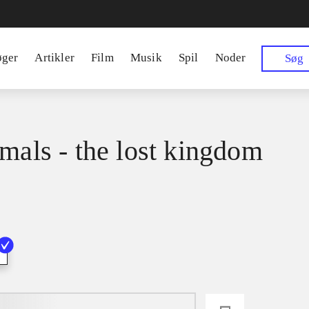
øger
Artikler
Film
Musik
Spil
Noder
Søg
imals - the lost kingdom