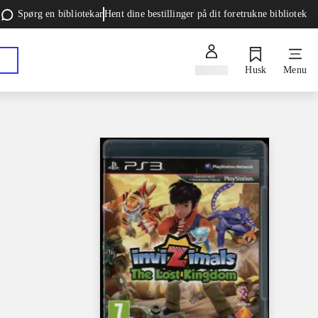
Spørg en bibliotekar
Hent dine bestillinger på dit foretrukne bibliotek
Log ind
Husk
Menu