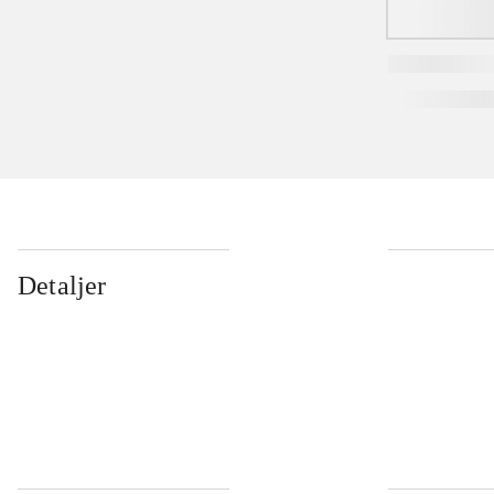
Detaljer
...
...
...
...