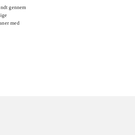
sendt gennem
lige
baner med