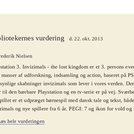
liotekernes vurdering
d. 22. okt. 2013
rederik Nielsen
station 3. Invizimals - the lost kingdom er et 3. persons eve
masser af udforskning, indsamling og action, baseret på P
synlige skabninger invizimals som lever i vores verden. Der 
er til den bærbare Playstation og en tv-serie er på vej. Svær
pillet er et udpræget børnespil med dansk tale og tekst, både
zimals og nye spillere fra 6 år. PEGI: 7 og ikon for vold og 
let har Hiro i hovedrollen, en ung invizimal-jæger som bli
æs hele vurderingen
geporten til "Det tabte kongerige", en parallel dimension h
er fra. Når Hiro har overvundet en invizimal kan han over