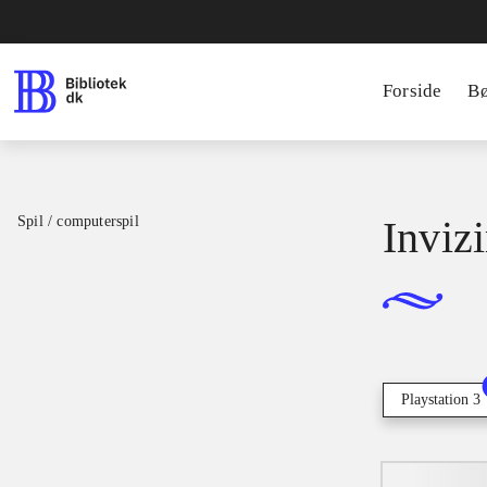
Forside
B
Spil / computerspil
Inviz
Playstation 3