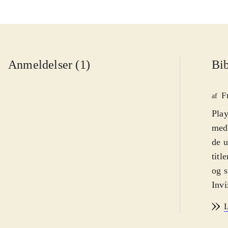
Anmeldelser (1)
Bib
F
af
Play
med 
de u
titl
og s
Invi
Spil
L
Skyg
komm