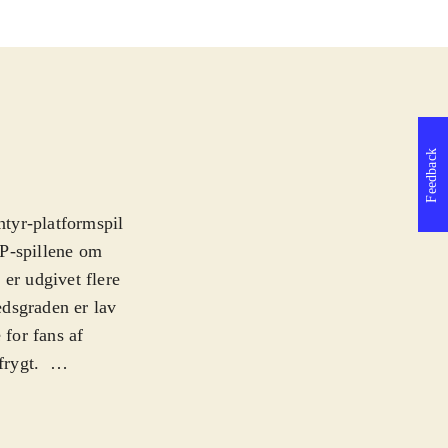
Feedback
ntyr-platformspil
SP-spillene om
er udgivet flere
hedsgraden er lav
 for fans af
frygt
.
ver sendt gennem
vor Invizimals
tage den og