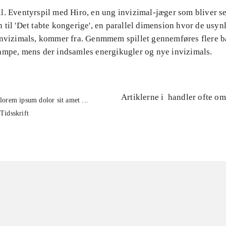
l. Eventyrspil med Hiro, en ung invizimal-jæger som bliver 
til 'Det tabte kongerige', en parallel dimension hvor de usyn
invizimals, kommer fra. Genmmem spillet gennemføres flere 
ampe, mens der indsamles energikugler og nye invizimals.
Artiklerne i
handler ofte om
lorem ipsum dolor sit amet ...
Tidsskrift