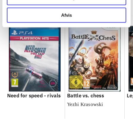
Minder om
Afvis
Need for speed - rivals
Battle vs. chess
Le
Yezhi Krasowski