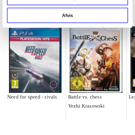
Minder om
Afvis
Need for speed - rivals
Battle vs. chess
Le
Yezhi Krasowski