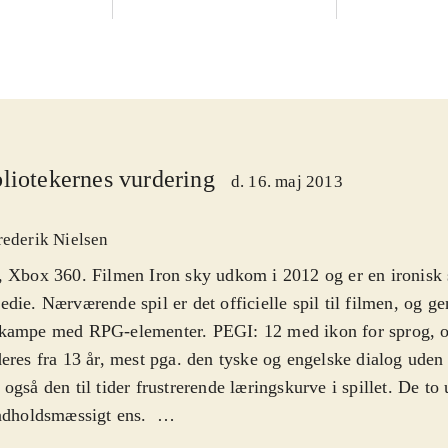
liotekernes vurdering
d. 16. maj 2013
rederik Nielsen
 Xbox 360. Filmen Iron sky udkom i 2012 og er en ironisk s
die. Nærværende spil er det officielle spil til filmen, og ge
kampe med RPG-elementer. PEGI: 12 med ikon for sprog, 
eres fra 13 år, mest pga. den tyske og engelske dialog uden
også den til tider frustrerende læringskurve i spillet. De t
ndholdsmæssigt ens
.
let tager udgangspunkt i rummet hvor du skal forsvare forske