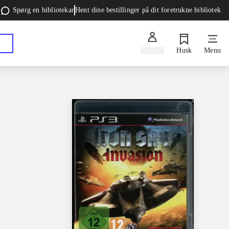
Spørg en bibliotekar
Hent dine bestillinger på dit foretrukne bibliotek
Log ind
Husk
Menu