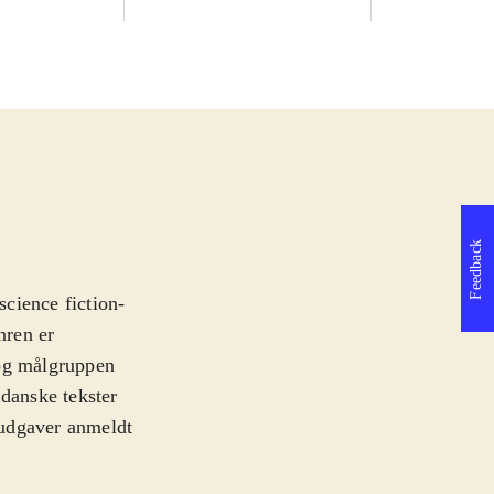
Feedback
cience fiction-
nren er
og målgruppen
 danske tekster
o udgaver anmeldt
llige kritiske