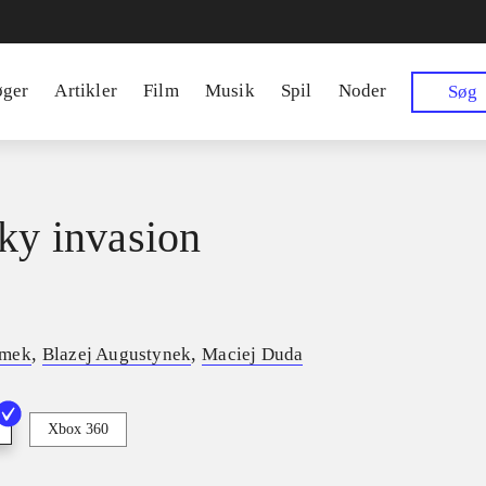
øger
Artikler
Film
Musik
Spil
Noder
Søg
sky invasion
,
,
ymek
Blazej Augustynek
Maciej Duda
Xbox 360