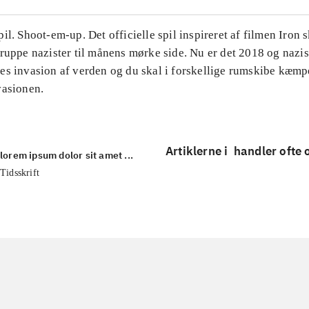
il. Shoot-em-up. Det officielle spil inspireret af filmen Iron 
ruppe nazister til månens mørke side. Nu er det 2018 og nazi
es invasion af verden og du skal i forskellige rumskibe kæm
vasionen.
Artiklerne i
handler ofte
lorem ipsum dolor sit amet ...
Tidsskrift