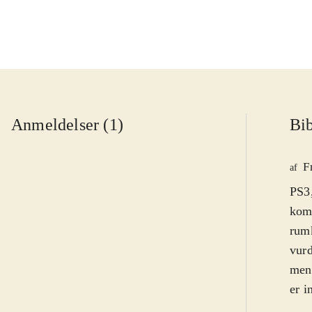
Anmeldelser (1)
Bib
F
af
PS3,
kome
rum
vurd
men 
er i
Spil