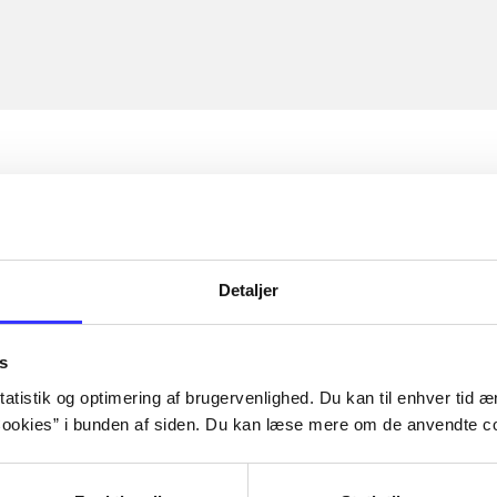
Detaljer
s
atistik og optimering af brugervenlighed. Du kan til enhver tid æn
ookies” i bunden af siden. Du kan læse mere om de anvendte co