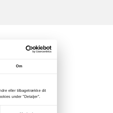
Om
dre eller tilbagetrække dit
okies under ”Detaljer”.