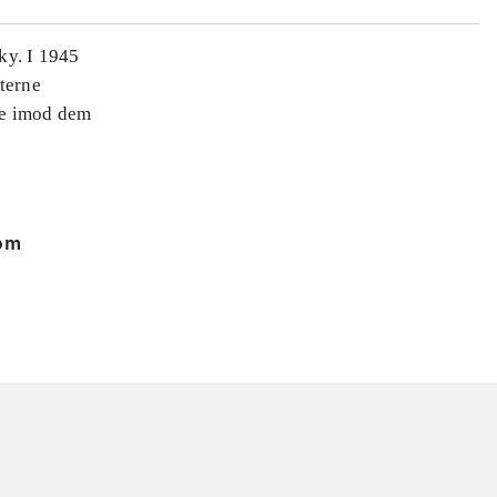
sky. I 1945
sterne
pe imod dem
 om