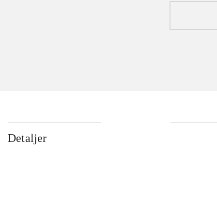
Detaljer
...
...
...
...