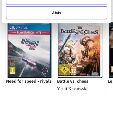
Minder om
Afvis
Need for speed - rivals
Battle vs. chess
Le
Yezhi Krasowski