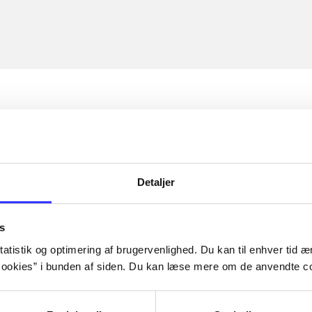
Detaljer
s
atistik og optimering af brugervenlighed. Du kan til enhver tid æn
ookies” i bunden af siden. Du kan læse mere om de anvendte co