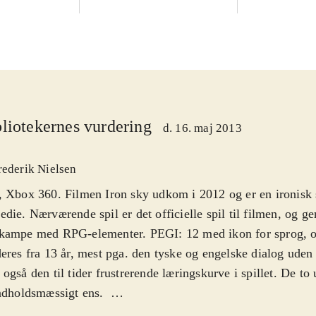
liotekernes vurdering
d. 16. maj 2013
rederik Nielsen
 Xbox 360. Filmen Iron sky udkom i 2012 og er en ironisk s
die. Nærværende spil er det officielle spil til filmen, og ge
kampe med RPG-elementer. PEGI: 12 med ikon for sprog, 
eres fra 13 år, mest pga. den tyske og engelske dialog uden
også den til tider frustrerende læringskurve i spillet. De t
ndholdsmæssigt ens
.
let tager udgangspunkt i rummet hvor du skal forsvare forske