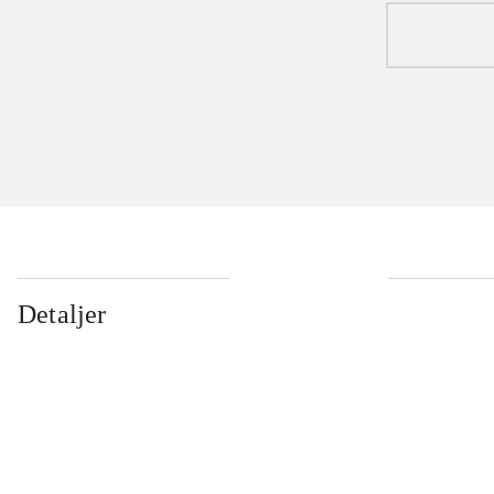
Detaljer
...
...
...
...