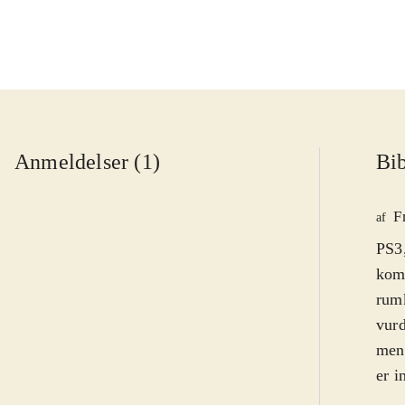
Anmeldelser (1)
Bib
F
af
PS3,
kome
rum
vurd
men 
er i
Spil