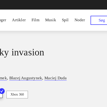
øger
Artikler
Film
Musik
Spil
Noder
Søg
sky invasion
,
,
ymek
Blazej Augustynek
Maciej Duda
Xbox 360