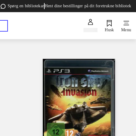
Spørg en bibliotekar
Hent dine bestillinger på dit foretrukne bibliotek
Log ind
Husk
Menu