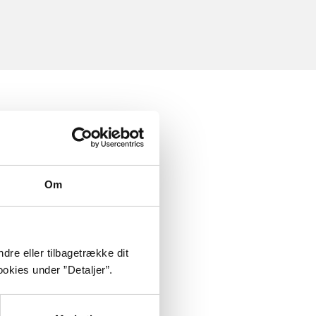
Om
dre eller tilbagetrække dit
okies under ”Detaljer”.