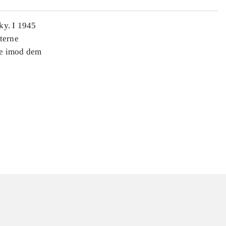
sky. I 1945
sterne
pe imod dem