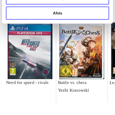
Minder om
Afvis
Need for speed - rivals
Battle vs. chess
Le
Yezhi Krasowski