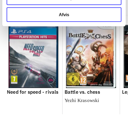
Minder om
Afvis
Need for speed - rivals
Battle vs. chess
Le
Yezhi Krasowski