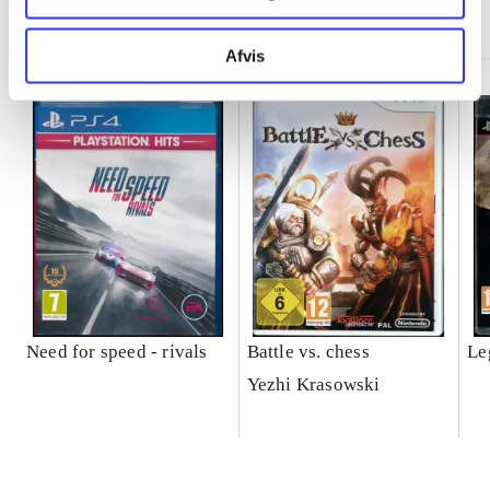
Minder om
Afvis
Need for speed - rivals
Battle vs. chess
Le
Yezhi Krasowski