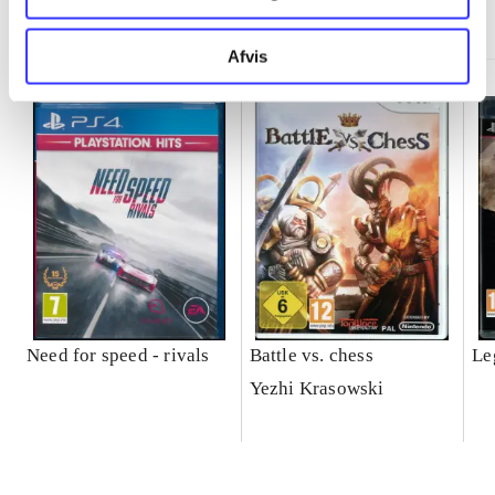
Minder om
Afvis
Need for speed - rivals
Battle vs. chess
Le
Yezhi Krasowski