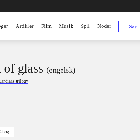
øger
Artikler
Film
Musik
Spil
Noder
Søg
 of glass
(engelsk)
uardians trilogy
s
E-bog