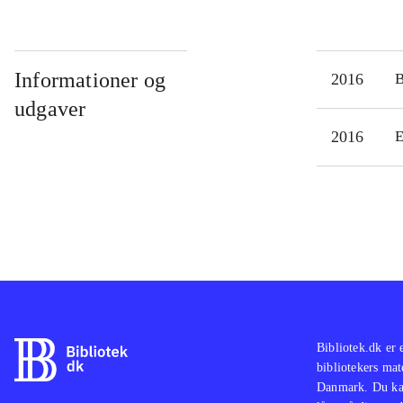
Informationer og
2016
udgaver
2016
E
Bibliotek.dk er 
bibliotekers mat
Danmark. Du kan