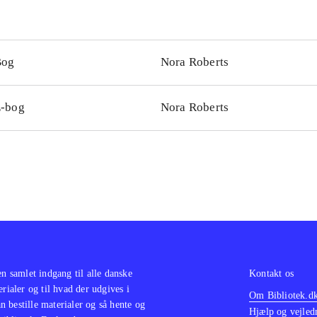
Bog
Nora Roberts
-bog
Nora Roberts
en samlet indgang til alle danske
Kontakt os
erialer og til hvad der udgives i
Om Bibliotek.d
 bestille materialer og så hente og
Hjælp og vejled