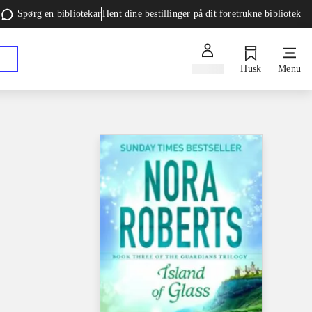
Spørg en bibliotekar
Hent dine bestillinger på dit foretrukne bibliotek
Log ind
Husk
Menu