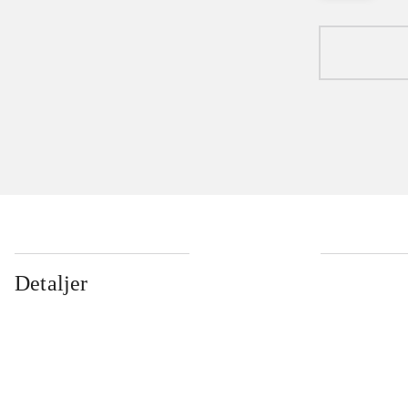
Detaljer
...
...
...
...