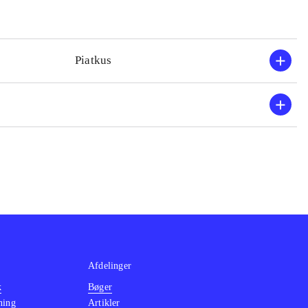
Piatkus
Afdelinger
k
Bøger
ning
Artikler