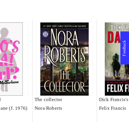
Feedback
l
The collector
Dick Francis'
ane (f. 1976)
Nora Roberts
Felix Francis