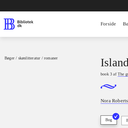
Forside
B
Bøger / skønlitteratur / romaner
Island
book 3 af
The g
Nora Robert
Bog