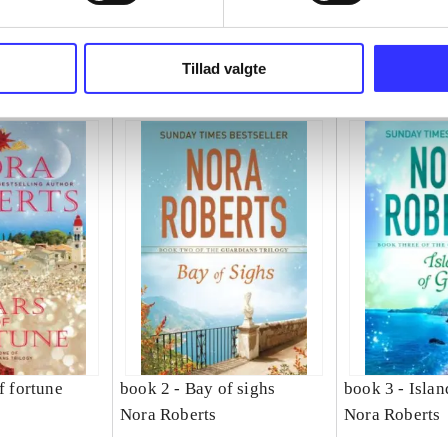
Tillad valgte
f fortune
book 2 -
Bay of sighs
book 3 -
Islan
Nora Roberts
Nora Roberts