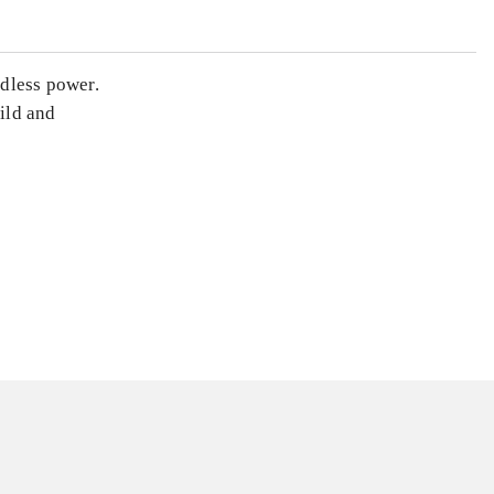
ndless power.
wild and