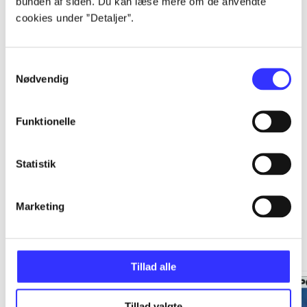
bunden af siden. Du kan læse mere om de anvendte
cookies under ”Detaljer”.
...
Samtykkevalg
...
Nødvendig
...
Funktionelle
Statistik
Marketing
Mumi kollektionkasse
Gå til serien
Tillad alle
Tillad valgte