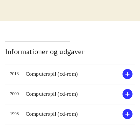
mindre interaktive spil og opgaver.
Disse rækker fra de efterhånden
bevidstløst obligatoriske "kend
klokken og alfabetet"-opgaver til
mere innovative indslag som fx at
udløse et tordenvejr til hatifnatterne
Informationer og udgaver
ved hjælp af en slags farve-
tryllestave eller at fange løsslupne
Computerspil (cd-rom)
2013
aber i Filifjonkens hus - efter
naturligvis først at have lave denne
om til en frodig jungle. Opstår der
Computerspil (cd-rom)
2000
tvivl om personer og steder, kan man
konsultere Mumifar's krystalkugle.
Computerspil (cd-rom)
1998
Her kan man finde korte biografier
over personer og steder i Mumi-
universet - en fin funktion i dette