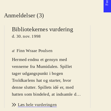
Anmeldelser (3)
Bibliotekernes vurdering
d. 30. nov. 1998
Finn Wraae Poulsen
Jy
af
Hermed endnu et gensyn med
af
vennerne fra Mumidalen. Spillet
tager udgangspunkt i bogen
Troldkarlens hat og starter, hvor
denne slutter. Spillets idé er, med
hatten som bindeled, at indsamle de 9
rubinstumper. Dette fører spilleren
Læs hele vurderingen
igennem en lang række af mere eller