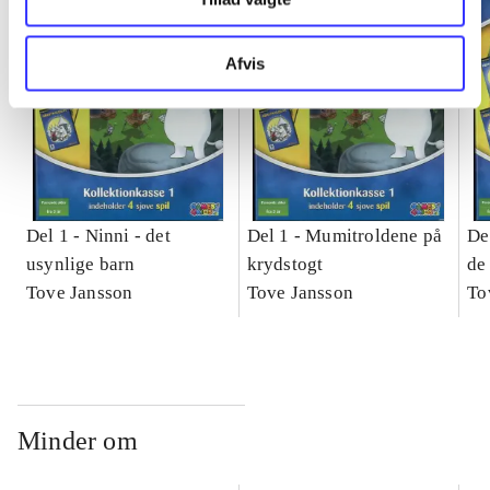
Afvis
Del 1 -
Ninni - det
Del 1 -
Mumitroldene på
De
usynlige barn
krydstogt
de
Tove Jansson
Tove Jansson
ev
To
Minder om