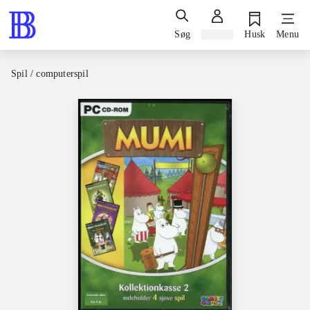
Søg
Log ind
Husk
Menu
Spil / computerspil