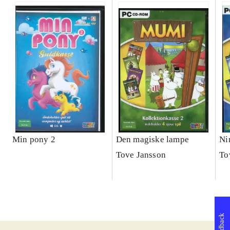
Min pony 2
Den magiske lampe
Ni
Tove Jansson
To
Feedback