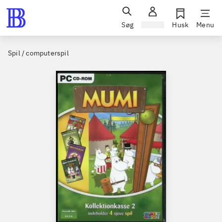
Søg
Log ind
Husk
Menu
Spil / computerspil