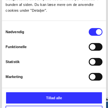
bunden af siden. Du kan læse mere om de anvendte
...
cookies under ”Detaljer”.
...
Samtykkevalg
Nødvendig
...
Funktionelle
Statistik
Mumi kollektionkasse
Marketing
Gå til serien
Tillad alle