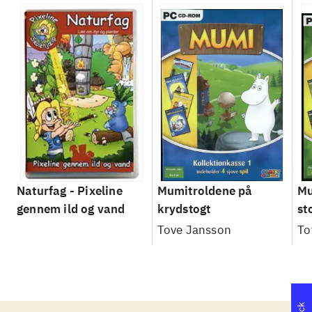
Naturfag - Pixeline
Mumitroldene på
Mu
gennem ild og vand
krydstogt
st
ev
Tove Jansson
To