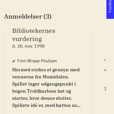
Feedback
Anmeldelser (3)
Bibliotekernes
vurdering
d. 30. nov. 1998
Jyl
Finn Wraae Poulsen
af
Hermed endnu et gensyn med
Ni
af
d.
vennerne fra Mumidalen.
Spillet tager udgangspunkt i
L
bogen Troldkarlens hat og
starter, hvor denne slutter.
Spillets idé er, med hatten som
bindeled, at indsamle de 9