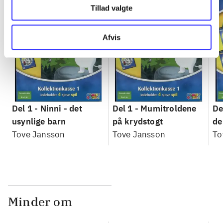
Tillad valgte
Afvis
Del 1 -
Ninni - det
Del 1 -
Mumitroldene
De
usynlige barn
på krydstogt
de
Tove Jansson
Tove Jansson
ev
To
Minder om