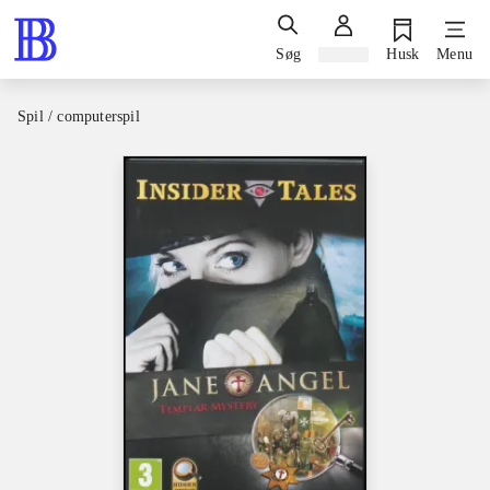
Søg
Log ind
Husk
Menu
Spil / computerspil