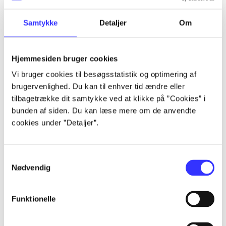
Alle registrerede artikler fordelt på udgivelser
Samtykke
Detaljer
Om
...
Hjemmesiden bruger cookies
...
Vi bruger cookies til besøgsstatistik og optimering af
brugervenlighed. Du kan til enhver tid ændre eller
...
tilbagetrække dit samtykke ved at klikke på ”Cookies” i
bunden af siden. Du kan læse mere om de anvendte
cookies under ”Detaljer”.
...
Samtykkevalg
...
Nødvendig
Funktionelle