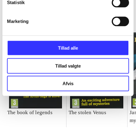
Statistik
Insider tales
Gå til serien
Marketing
Tillad alle
Tillad valgte
Afvis
The book of legends
The stolen Venus
Ja
my