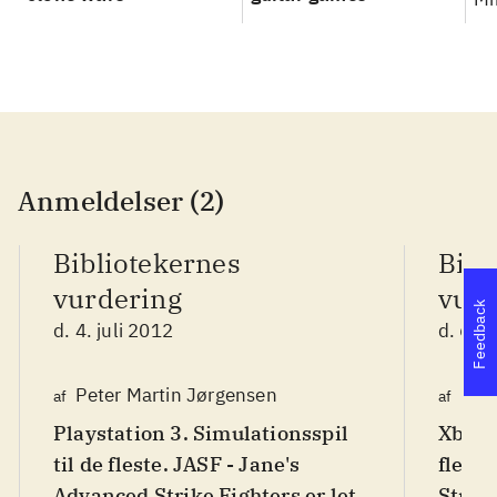
Anmeldelser (2)
Bibliotekernes
Bibl
vurdering
vurd
Feedback
d. 4. juli 2012
d. 6. 
Peter Martin Jørgensen
Pet
af
af
Playstation 3. Simulationsspil
Xbox 3
til de fleste. JASF - Jane's
fleste
Advanced Strike Fighters er let
Strike