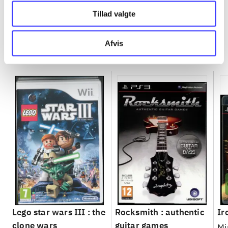
Tillad valgte
Afvis
Minder om
Lego star wars III : the
Rocksmith : authentic
Ir
clone wars
guitar games
Mi