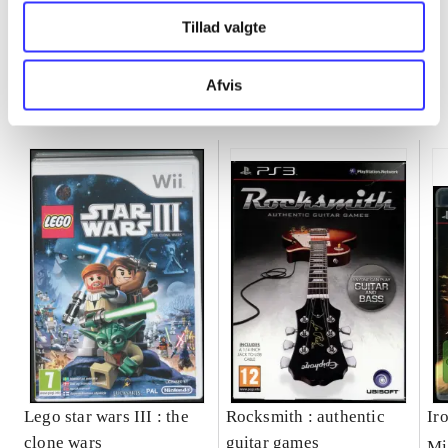
Tillad valgte
Afvis
Minder om
Lego star wars III : the
Rocksmith : authentic
Ir
clone wars
guitar games
Mi