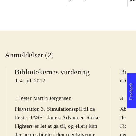
Anmeldelser (2)
Bibliotekernes vurdering
Bibli
d. 4. juli 2012
d. 6. s
Feedback
Peter Martin Jørgensen
Pete
af
af
Playstation 3. Simulationsspil til de
Xbox 36
fleste. JASF - Jane's Advanced Strike
fleste.
Fighters er let at gå til, og ellers kan
Fighter
der hentes hjælp i den medfølgende
der he