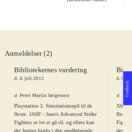
Anmeldelser (2)
Bibliotekernes vurdering
Bibli
d. 4. juli 2012
d. 6. s
Feedback
Peter Martin Jørgensen
Pete
af
af
Playstation 3. Simulationsspil til de
Xbox 36
fleste. JASF - Jane's Advanced Strike
fleste.
Fighters er let at gå til, og ellers kan
Fighter
der hentes hjælp i den medfølgende
der he