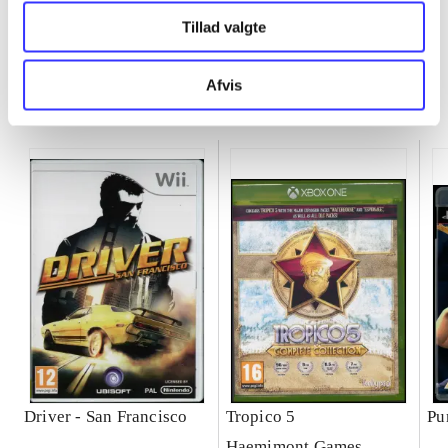
Tillad valgte
Afvis
Minder om
Driver - San Francisco
Tropico 5
Pu
Haemimont Games