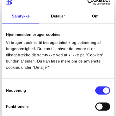
Artikler
Samtykke
Detaljer
Om
Alle registrerede artikler fordelt på udgivelser
...
Hjemmesiden bruger cookies
Vi bruger cookies til besøgsstatistik og optimering af
brugervenlighed. Du kan til enhver tid ændre eller
...
tilbagetrække dit samtykke ved at klikke på ”Cookies” i
bunden af siden. Du kan læse mere om de anvendte
...
cookies under ”Detaljer”.
...
Samtykkevalg
Nødvendig
...
Funktionelle