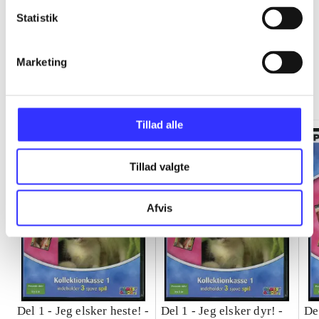
Statistik
Jeg elsker dyr kollektionkasse
Marketing
Gå til serien
Tillad alle
Tillad valgte
Afvis
Del 1 -
Jeg elsker heste! -
Del 1 -
Jeg elsker dyr! -
De