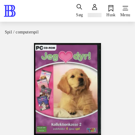
Søg
Log ind
Husk
Menu
Spil / computerspil