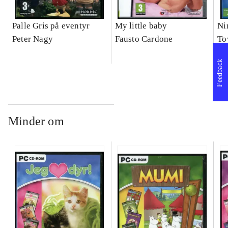
Palle Gris på eventyr
My little baby
Ni
Peter Nagy
Fausto Cardone
To
Feedback
Minder om