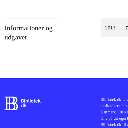
Informationer og
C
2013
udgaver
Bibliotek.dk er 
bibliotekers mat
Danmark. Du kan
låne på dit eget
Bibliotek.dk til