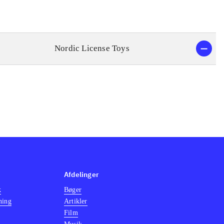
Nordic License Toys
Afdelinger
k
Bøger
ning
Artikler
Film