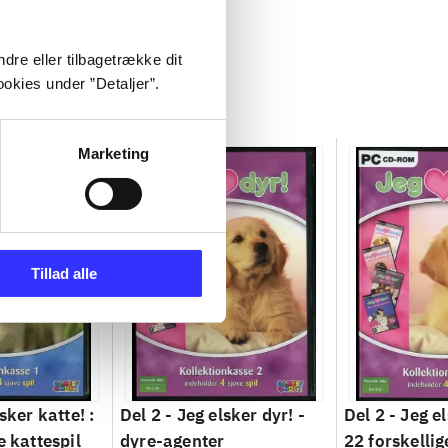
dre eller tilbagetrække dit
okies under ”Detaljer”.
Marketing
Tillad alle
sker katte! :
Del 2 -
Jeg elsker dyr! -
Del 2 -
Jeg el
e kattespil
dyre-agenter
22 forskelli