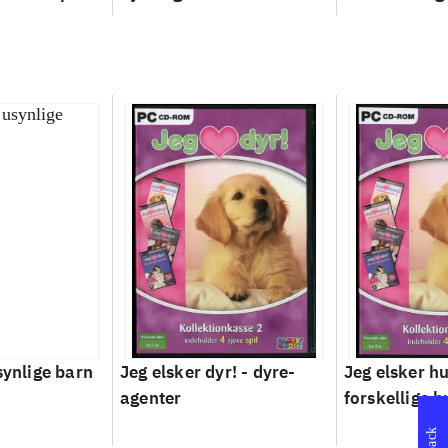
synlige barn
Jeg elsker dyr! - dyre-
Jeg elsker hu
agenter
forskellige h