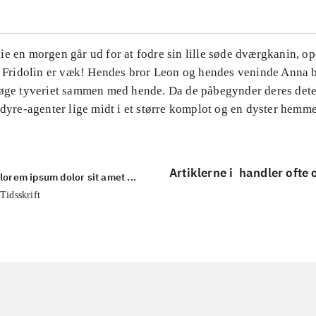
e en morgen går ud for at fodre sin lille søde dværgkanin, op
t Fridolin er væk! Hendes bror Leon og hendes veninde Anna b
søge tyveriet sammen med hende. Da de påbegynder deres dete
 dyre-agenter lige midt i et større komplot og en dyster hemm
Artiklerne i
handler ofte
lorem ipsum dolor sit amet ...
Tidsskrift