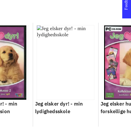
Feedback
r! - min
Jeg elsker dyr! - min
Jeg elsker hu
sion
lydighedsskole
forskellige h