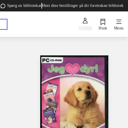
Spørg en bibliotekar
Hent dine bestillinger på dit foretrukne bibliotek
Log ind
Husk
Menu