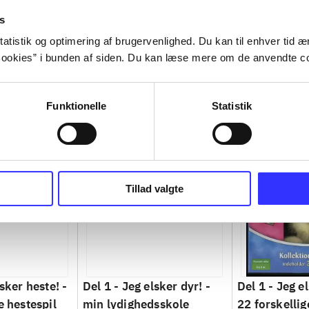
s
atistik og optimering af brugervenlighed. Du kan til enhver tid æn
ookies” i bunden af siden. Du kan læse mere om de anvendte co
Funktionelle
Statistik
Tillad valgte
sker heste! -
Del 1 -
Jeg elsker dyr! -
Del 1 -
Jeg el
e hestespil
min lydighedsskole
22 forskellig