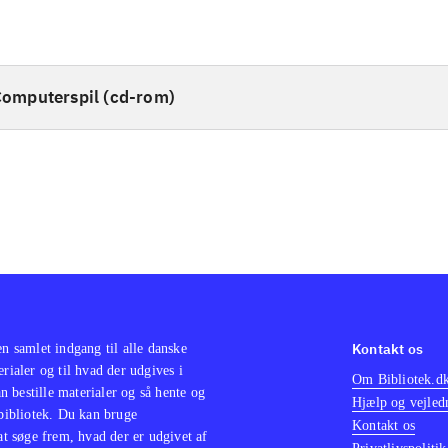
omputerspil (cd-rom)
Kontakt os
en samlet indgang til alle danske
erialer og til hvad der udgives i
Om Bibliotek.d
 bestille materialer og så hente og
Hjælp og vejled
 bibliotek. Du kan bruge
Kontakt os
 at søge frem, hvad der er udgivet af