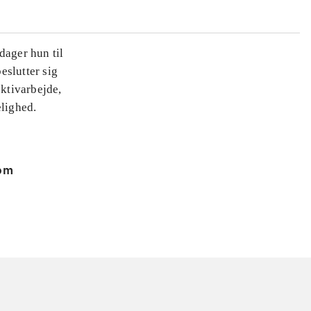
dager hun til
eslutter sig
ktivarbejde,
elighed.
 om