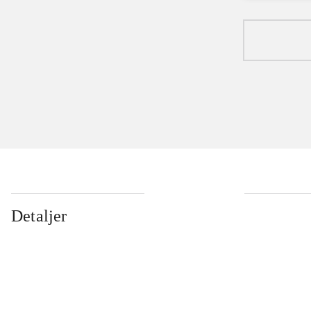
Detaljer
...
...
...
...