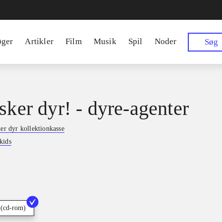
øger
Artikler
Film
Musik
Spil
Noder
Søg
sker dyr! - dyre-agenter
ker dyr kollektionkasse
kids
 (cd-rom)