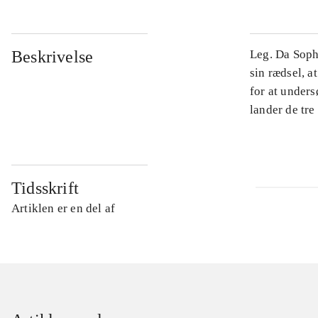
Beskrivelse
Leg. Da Sophi
sin rædsel, a
for at under
lander de tre
Tidsskrift
Artiklen er en del af