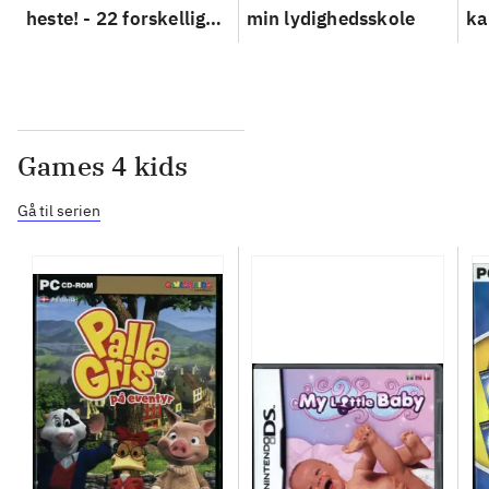
heste! - 22 forskellige
min lydighedsskole
ka
hestespil
ka
Games 4 kids
Gå til serien