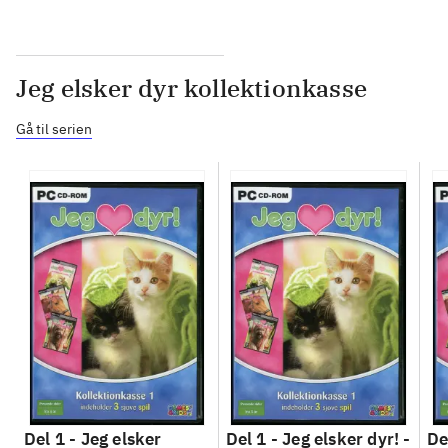
Jeg elsker dyr kollektionkasse
Gå til serien
Del 1 -
Jeg elsker
Del 1 -
Jeg elsker dyr! -
De