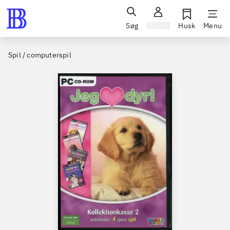
Søg
Log ind
Husk
Menu
Spil / computerspil