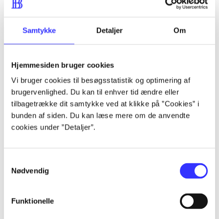
Artikler
Samtykke
Detaljer
Om
Alle registrerede artikler fordelt på udgivelser
...
Hjemmesiden bruger cookies
Vi bruger cookies til besøgsstatistik og optimering af
brugervenlighed. Du kan til enhver tid ændre eller
...
tilbagetrække dit samtykke ved at klikke på ”Cookies” i
bunden af siden. Du kan læse mere om de anvendte
...
cookies under ”Detaljer”.
...
Samtykkevalg
Nødvendig
...
Funktionelle