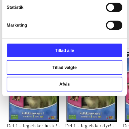
Statistik
Jeg elsker dyr kollektionkasse
Marketing
Gå til serien
Tillad alle
Tillad valgte
Afvis
Del 1 -
Jeg elsker heste! -
Del 1 -
Jeg elsker dyr! -
De