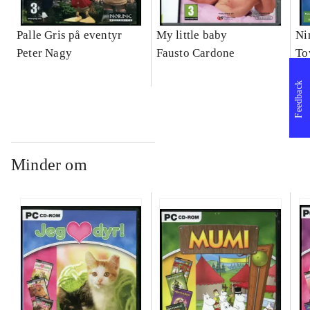
Palle Gris på eventyr
My little baby
Ni
Peter Nagy
Fausto Cardone
To
Feedback
Minder om