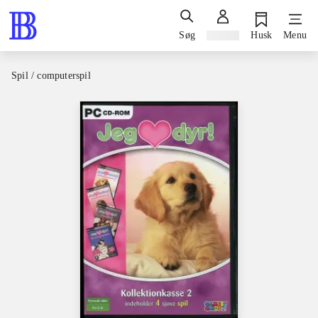
Søg
Log ind
Husk
Menu
Spil / computerspil