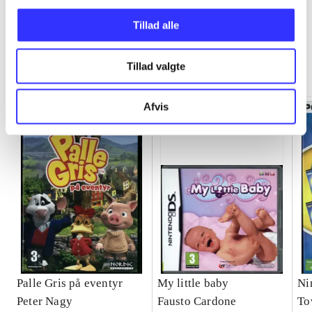
Tillad alle
Games 4 kids
Tillad valgte
Gå til serien
Afvis
Palle Gris på eventyr
My little baby
Ni
Peter Nagy
Fausto Cardone
To