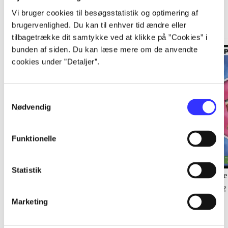
Vi bruger cookies til besøgsstatistik og optimering af
Gå til serien
brugervenlighed. Du kan til enhver tid ændre eller
tilbagetrække dit samtykke ved at klikke på ”Cookies” i
bunden af siden. Du kan læse mere om de anvendte
cookies under ”Detaljer”.
Samtykkevalg
Nødvendig
Funktionelle
Statistik
Del 1 -
Jeg elsker heste! -
Del 1 -
Jeg elsker dyr! -
De
22 forskellige hestespil
min lydighedsskole
22
Marketing