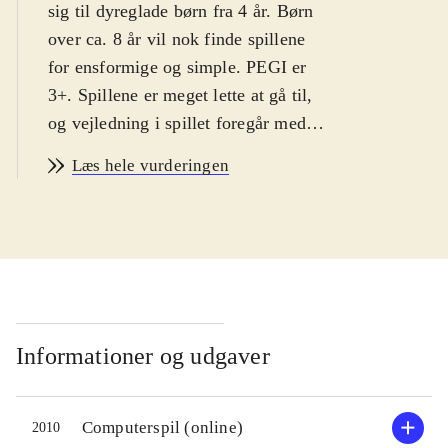
sig til dyreglade børn fra 4 år. Børn
over ca. 8 år vil nok finde spillene
for ensformige og simple. PEGI er
3+. Spillene er meget lette at gå til,
og vejledning i spillet foregår med
dansk tale
.
Læs hele vurderingen
Jeg [elsker] dyr! - min
kæledyrspension indeholder i alt 25
dyre-minispil, som alle er simple
varianter af kendte spil, som fx
Tetris, Memory og Pacman. Der er
desuden mulighed for print af 7 typer
materialer: postkort, bogmærke m.m.
Informationer og udgaver
I "min lydighedsskole" skal man
klare 10 discipliner med sin hund, fx
Computerspil (online)
2010
forhindringsbane, frisbee og