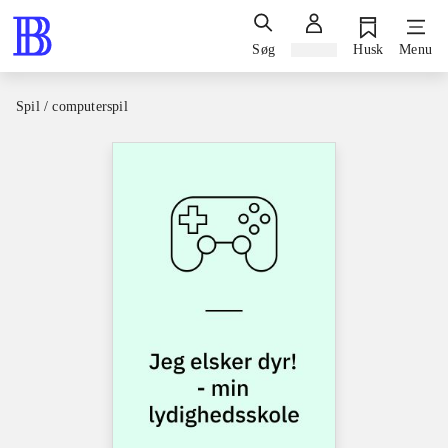
Søg
Log ind
Husk
Menu
Spil / computerspil