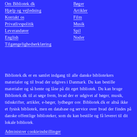
meget om disse to titler, både hvad
Om Bibliotek.dk
Bøger
Hjælp og vejledning
Artikler
angår grafik, indhold og kvalitet. Der
Kontakt os
Film
findes mange dyrespil på markedet,
Privatlivspolitik
Musik
og de fleste er noget bedre end disse
Leverandører
Spil
to
.
English
Noder
Tilgængelighedserklæring
Spillene ligger begge et stykke under
middel for nutidens standard, og de
bærer præg af dårlig bearbejdning.
Titlerne - både på selve spillene og
Bibliotek.dk er en samlet indgang til alle danske bibliotekers
de fleste minispil - svarer således
materialer og til hvad der udgives i Danmark. Du kan bestille
ikke til dem på de to covers, hvilket
materialer og så hente og låne på dit eget bibliotek. Du kan bruge
Bibliotek.dk til at søge frem, hvad der er udgivet af bøger, musik,
er ret forvirrende. Titlerne på
tidsskrifter, artikler, e-bøger, lydbøger osv. Bibliotek.dk er altså ikke
minispillene i "min kæledyrspension"
et fysisk bibliotek, men en database og service over hvad der findes på
er desuden i mange tilfælde
danske offentlige biblioteker, som du kan bestille og få leveret til dit
lokale bibliotek.
misvisende i forhold til deres reelle
indhold
.
Administrer cookieindstillinger