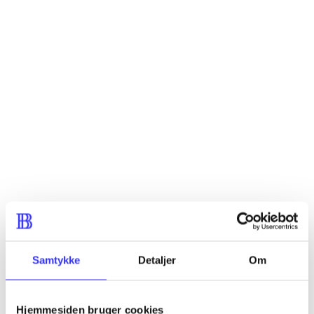
...
...
...
...
...
Samtykke
Detaljer
Om
Jeg elsker dyr kollektionkasse
Hjemmesiden bruger cookies