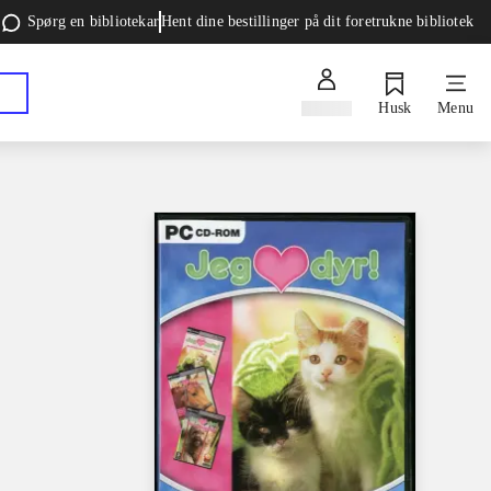
Spørg en bibliotekar
Hent dine bestillinger på dit foretrukne bibliotek
Log ind
Husk
Menu