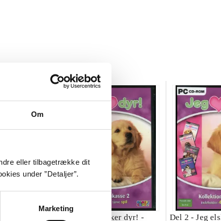
Om
dre eller tilbagetrække dit
okies under ”Detaljer”.
Marketing
ker katte! : 22
Del 2 -
Jeg elsker dyr! -
Del 2 -
Jeg el