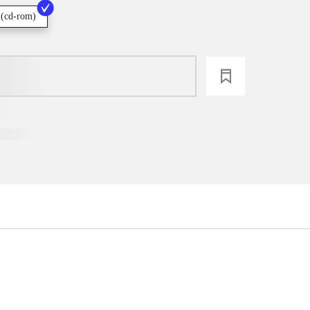
 (cd-rom)
loading
...
...
...
...
...