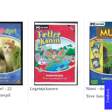
e! : 22
Legetøjskassen
Ninni - det us
Feedback
ttespil
Tove Jansson