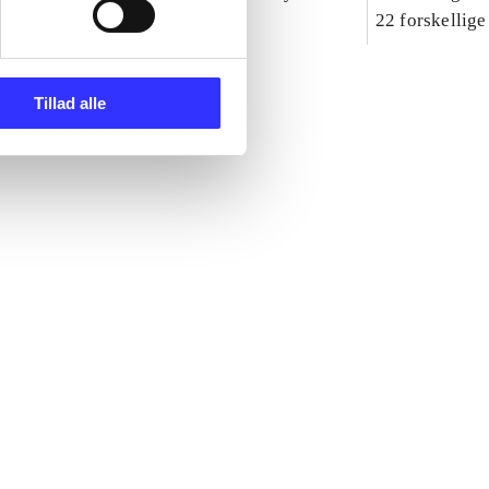
ttespil
dyre-agenter
22 forskellige
Tillad alle