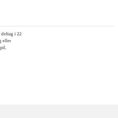
 deltag i 22
g eller
pil.