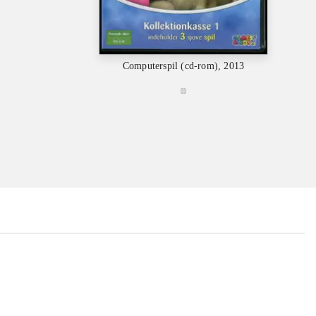
C
Computerspil (cd-rom), 2013
...
...