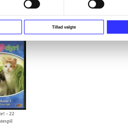
 hestespil
lydighedsskole
forskellige ka
Tillad valgte
te! - 22
stespil