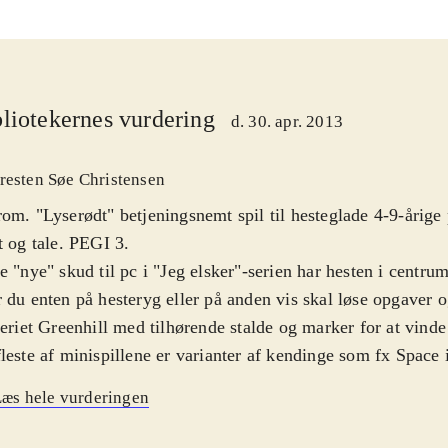
liotekernes vurdering
d. 30. apr. 2013
resten Søe Christensen
om. "Lyserødt" betjeningsnemt spil til hesteglade 4-9-årige
t og tale. PEGI 3
.
e "nye" skud til pc i "Jeg elsker"-serien har hesten i centrum
 du enten på hesteryg eller på anden vis skal løse opgaver 
teriet Greenhill med tilhørende stalde og marker for at vinde 
leste af minispillene er varianter af kendinge som fx Space
man", men oftest med hesterelateret indhold i fx forhindrin
æs hele vurderingen
epolo, frisbee og tovtrækning. Opgaverne finder spilleren r
teriet, og tilfredsstillende løsning giver bonus i form af smås