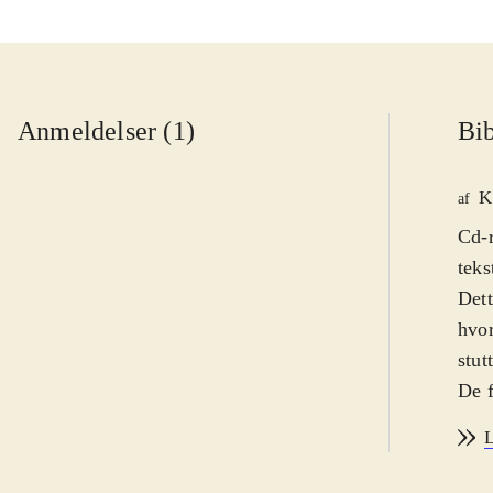
Anmeldelser (1)
Bib
K
af
Cd-r
teks
Dett
hvor
stut
De f
"Pac
L
hest
stut