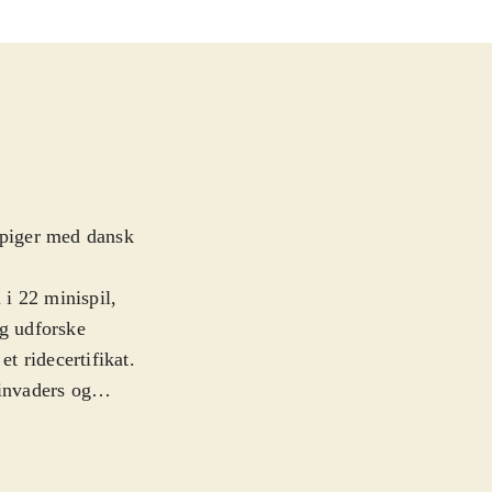
 piger med dansk
 i 22 minispil,
og udforske
et ridecertifikat.
 invaders og
gsbane,
undt om på
pil i en skatkiste