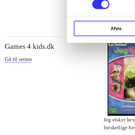
22 forskellige
Afvis
Games 4 kids.dk
Gå til serien
Jeg elsker hes
forskellige he