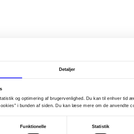
Detaljer
s
atistik og optimering af brugervenlighed. Du kan til enhver tid æn
ookies” i bunden af siden. Du kan læse mere om de anvendte co
Funktionelle
Statistik
ker heste! -
Del 1 -
Jeg elsker dyr! - min
Del 1 -
Jeg els