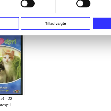
 hestespil
lydighedsskole
forskellige ka
Tillad valgte
te! - 22
stespil