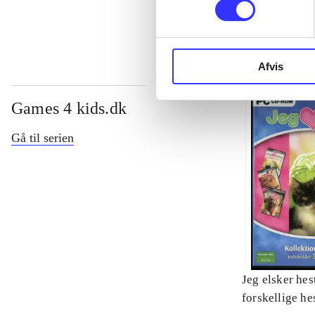
22 forskellige
Afvis
Games 4 kids.dk
Gå til serien
Jeg elsker hes
forskellige he