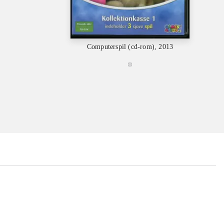
C
Computerspil (cd-rom), 2013
...
...