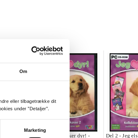
Om
dre eller tilbagetrække dit
okies under ”Detaljer”.
Marketing
ker katte! : 22
Del 2 -
Jeg elsker dyr! -
Del 2 -
Jeg el