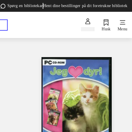
Spørg en bibliotekar
Hent dine bestillinger på dit foretrukne bibliotek
Log ind
Husk
Menu