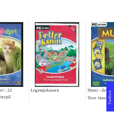
e! : 22
Legetøjskassen
Ninni - det us
Feedback
ttespil
Tove Jansson