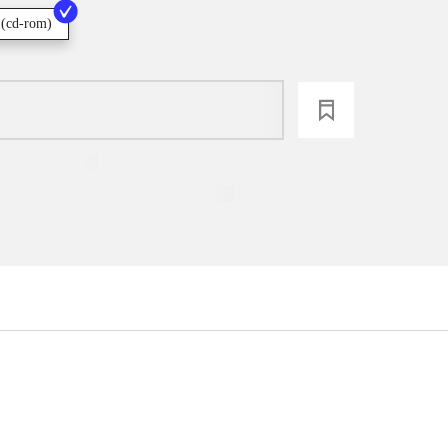
 (cd-rom)
loading
...
...
...
...
...