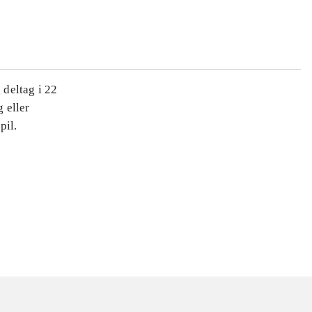
 deltag i 22
g eller
pil.