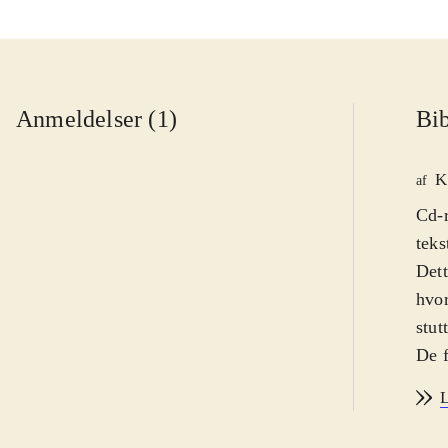
Anmeldelser (1)
Bib
K
af
Cd-r
teks
Dett
hvor
stut
De f
"Pac
L
hest
stut