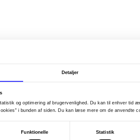
Detaljer
s
atistik og optimering af brugervenlighed. Du kan til enhver tid æn
ookies” i bunden af siden. Du kan læse mere om de anvendte co
Funktionelle
Statistik
ker heste! -
Del 1 -
Jeg elsker dyr! - min
Del 1 -
Jeg els