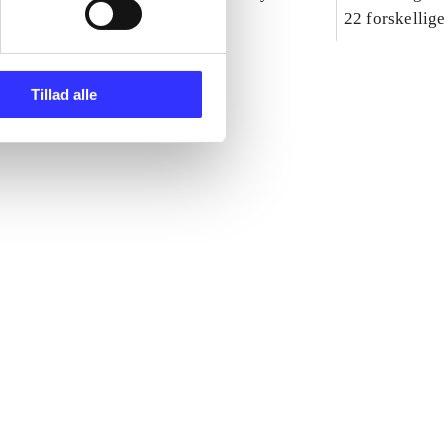
ttespil
dyre-agenter
22 forskellige
Tillad alle