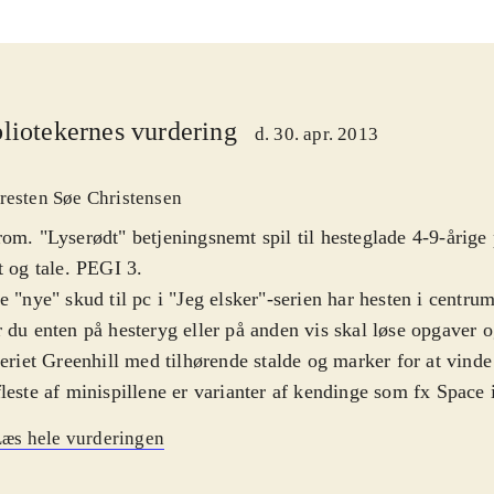
liotekernes vurdering
d. 30. apr. 2013
resten Søe Christensen
om. "Lyserødt" betjeningsnemt spil til hesteglade 4-9-årige
t og tale. PEGI 3
.
e "nye" skud til pc i "Jeg elsker"-serien har hesten i centrum
 du enten på hesteryg eller på anden vis skal løse opgaver 
teriet Greenhill med tilhørende stalde og marker for at vinde 
leste af minispillene er varianter af kendinge som fx Space
man", men oftest med hesterelateret indhold i fx forhindrin
æs hele vurderingen
epolo, frisbee og tovtrækning. Opgaverne finder spilleren r
teriet, og tilfredsstillende løsning giver bonus i form af smås