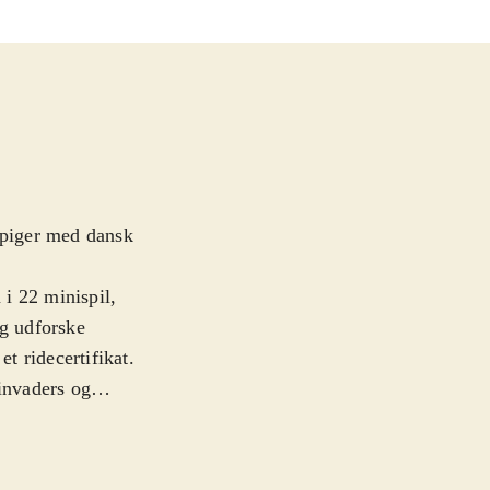
 piger med dansk
 i 22 minispil,
og udforske
et ridecertifikat.
 invaders og
gsbane,
undt om på
pil i en skatkiste