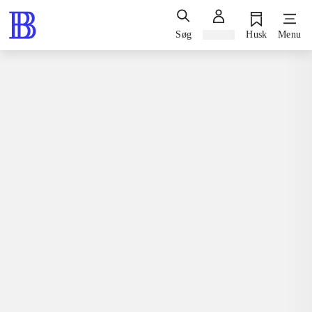
Søg
Log ind
Husk
Menu
Spil / computerspil
Nintendo ds, 2010
Jeg elsker heste! - riding star
Thomas Schmidt (game designer)
Nicolaas Bongaerts
,
,
Peggy Koch