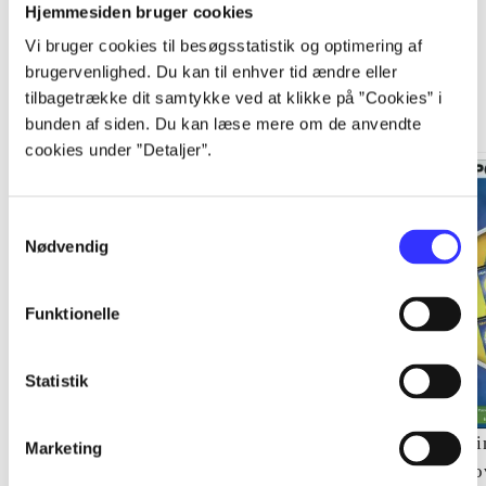
Hjemmesiden bruger cookies
Vi bruger cookies til besøgsstatistik og optimering af
Games 4 kids
brugervenlighed. Du kan til enhver tid ændre eller
tilbagetrække dit samtykke ved at klikke på ”Cookies” i
Gå til serien
bunden af siden. Du kan læse mere om de anvendte
cookies under ”Detaljer”.
Samtykkevalg
Nødvendig
Funktionelle
Statistik
Palle Gris på eventyr
My little baby
Ni
Marketing
Peter Nagy
Fausto Cardone
To