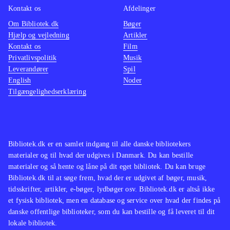
nogle spil vælger man selv én af
Kontakt os
Afdelinger
delene. Grafikken er meget simpel,
Om Bibliotek.dk
Bøger
Hjælp og vejledning
Artikler
men farvestrålende og overskuelig.
Kontakt os
Film
Lydkvaliteten er ikke særlig god, og
Privatlivspolitik
Musik
talen lyder indimellem meget hul.
Leverandører
Spil
Alle instrukser gives udførligt på
English
Noder
Tilgængelighedserklæring
dansk, hvilket er en klar fordel til
målgruppen. Man bliver hurtigt træt
af den noget sukkersøde pigestemme,
som også kommer med opmuntrende
Bibliotek.dk er en samlet indgang til alle danske bibliotekers
kommentarer undervejs. PEGI er
materialer og til hvad der udgives i Danmark. Du kan bestille
angivet til 3+, hvilket er fint.
materialer og så hente og låne på dit eget bibliotek. Du kan bruge
Bibliotek.dk til at søge frem, hvad der er udgivet af bøger, musik,
Målgruppen er hundeglade børn fra
tidsskrifter, artikler, e-bøger, lydbøger osv. Bibliotek.dk er altså ikke
4-10 år, som givetvis vil glæde sig
et fysisk bibliotek, men en database og service over hvad der findes på
over de mange hundekunster. Sprog:
danske offentlige biblioteker, som du kan bestille og få leveret til dit
lokale bibliotek.
dansk
.