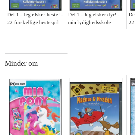
Del 1 -
Jeg elsker heste! -
Del 1 -
Jeg elsker dyr! -
De
22 forskellige hestespil
min lydighedsskole
22
Minder om