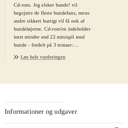
Cd-rom. Jeg elsker hunde! vil
begejstre de fleste hundefans, mens
andre sikkert hurtigt vil få nok af
hundeløjerne. Cd-rom'en indeholder
intet mindre end 22 minispil med
hunde - fordelt på 3 temaer:
"Træning", "Pleje" og "Spil og sjov".
Læs hele vurderingen
Spillene er alle variationer over
minispil, som tidligere er set i
utallige versioner, fx Pac-man,
Frogger og Ping Pong. Man skal bl.a.
vogte får, hoppe over en å, svinge i
pølse-lianer, fange godbidder, klaske
lopper, spille bold og mange andre
Informationer og udgaver
hunderelaterede ting. Der kan
gemmes op til 4 hundeprofiler, og der