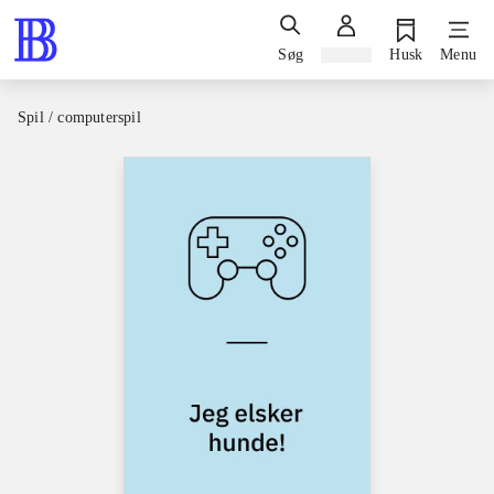
Søg
Log ind
Husk
Menu
Spil / computerspil