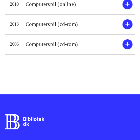
Computerspil (online)
2010
er top10-liste til alle spil. På top10-
listerne står fra starten fiktive
personer, så det kan være en
Computerspil (cd-rom)
2013
udfordring for spilleren at få dem
udkonkurreret efterhånden. I
Computerspil (cd-rom)
2006
"Skattekisten" optjener man billeder
til udskrivning, efterhånden som man
klarer spillene. En del af spillene
fortsætter i det uendelige, indtil
spillerens tålmodighed er opbrugt,
mens andre er tidsbegrænsede.
Enkelte spil er ret svære at klare,
men langt de fleste har en
overkommelig sværhedsgrad.
Styringen af spillene er meget enkel
og foregår med tastatur eller mus. I