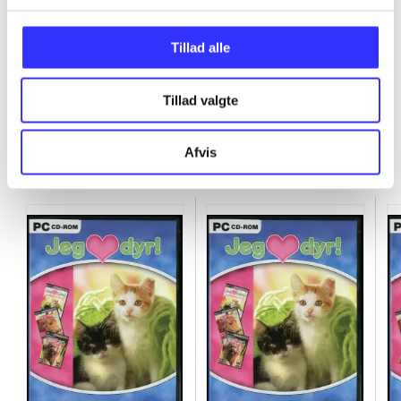
Tillad alle
Tillad valgte
Jeg elsker dyr kollektionkasse
Afvis
Gå til serien