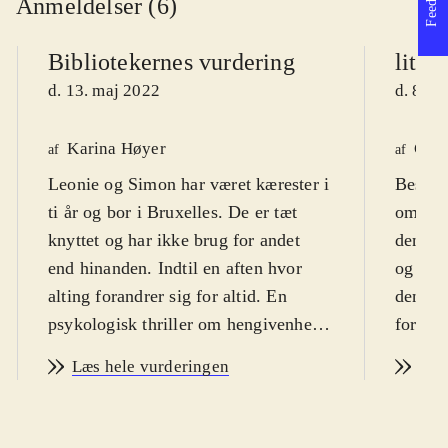
Anmeldelser (6)
Bibliotekernes vurdering
litte
d. 13. maj 2022
d. 8. n
Karina Høyer
Ceci
af
af
Leonie og Simon har været kærester i
Besætt
ti år og bor i Bruxelles. De er tæt
om psy
knyttet og har ikke brug for andet
den pår
end hinanden. Indtil en aften hvor
og ans
alting forandrer sig for altid. En
den el
psykologisk thriller om hengivenhed,
forfatt
kærlighed og forræderi. For læsere af
Læs hele vurderingen
Læs
både romaner og krimier
.
En aften kommer Simon meget sent
hjem. Leonie, kaldet Leo, har været