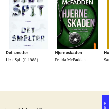
Det smelter
Hjerneskaden
Hu
Lize Spit (f. 1988)
Freida McFadden
Sa
Feedback