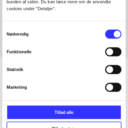
bunden af siden. Du kan læse mere om de anvendte
cookies under ”Detaljer”.
Artikler med samme emner
Samtykkevalg
Fra
Nødvendig
Funktionelle
Statistik
Artikler
Marketing
Alle registrerede artikler fordelt på udgivelser
...
Tillad alle