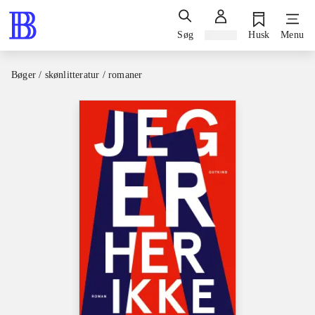
Søg
Log ind
Husk
Menu
Bøger / skønlitteratur / romaner