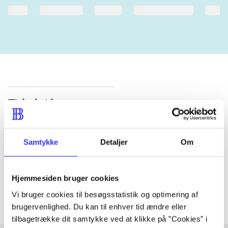
heste
børnebøger
ridning
hestesygdomme
vokal
Tidsskrift
Artiklen er en del af
Samtykke
Detaljer
Om
lorem ipsum dolor sit amet ...
Tidsskrift
Artiklerne i
handler ofte om
Hjemmesiden bruger cookies
Vi bruger cookies til besøgsstatistik og optimering af
brugervenlighed. Du kan til enhver tid ændre eller
tilbagetrække dit samtykke ved at klikke på ”Cookies” i