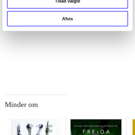
...
Tillad valgte
Afvis
...
...
...
Minder om