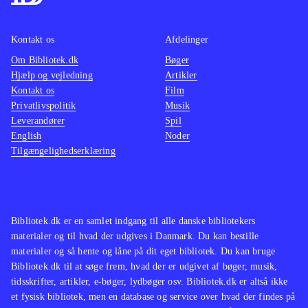
1959). Hun kan i mange henseender
sammenlignes med forfattere som
Karin Alvtegen, Kate Atkinson og
Kontakt os
Afdelinger
Nicci French
.
Om Bibliotek.dk
Bøger
Hjælp og vejledning
Artikler
Psykologisk thriller, hvor en kvinde
Kontakt os
Film
blive tvunget til at genopleve et over
Privatlivspolitik
Musik
20 år gammelt mareridt. Den er
Leverandører
Spil
udmærket skrevet, men de
English
Noder
Tilgængelighedserklæring
forventninger, der indledningsvis
lægges op til, bliver kun delvist
indfriet
.
Bibliotek.dk er en samlet indgang til alle danske bibliotekers
materialer og til hvad der udgives i Danmark. Du kan bestille
materialer og så hente og låne på dit eget bibliotek. Du kan bruge
Bibliotek.dk til at søge frem, hvad der er udgivet af bøger, musik,
tidsskrifter, artikler, e-bøger, lydbøger osv. Bibliotek.dk er altså ikke
et fysisk bibliotek, men en database og service over hvad der findes på