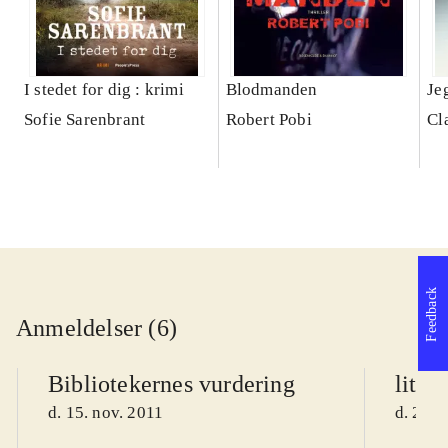
I stedet for dig : krimi
Blodmanden
Je
Sofie Sarenbrant
Robert Pobi
Cl
Feedback
Anmeldelser (6)
Bibliotekernes vurdering
litte
d. 15. nov. 2011
d. 21. 