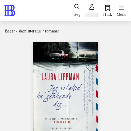
Søg
Log ind
Husk
Menu
Bøger / skønlitteratur / romaner