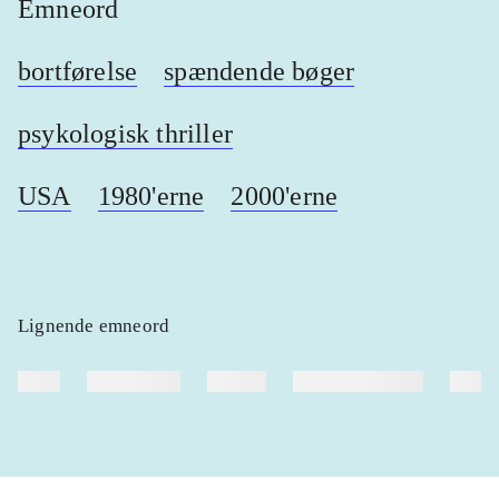
Emneord
bortførelse
spændende bøger
psykologisk thriller
USA
1980'erne
2000'erne
Lignende emneord
heste
børnebøger
ridning
hestesygdomme
vokal