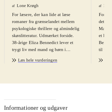
Lone Krøgh
Rikk
af
af
For læsere, der kan lide at læse
Fortræ
romaner fra grænselandet mellem
det med
psykologiske thrillere og almindelig
Man sk
skønlitteratur. Udmærket forside
.
et lyn 
38-årige Eliza Bennedict lever et
Benedic
trygt liv med mand og børn i
til to o
Maryland. De er vendt tilbage til
Læs hele vurderingen
Læs
USA efter at have levet en årrække i
London, og netop som de er ved at
falde til, bliver der vendt op og ned
på Elizas liv. Hun bliver kontaktet af
Walter Bowman, den mand, der
bortførte og voldtog hende, da hun
var 15, og som nu sidder på
Informationer og udgaver