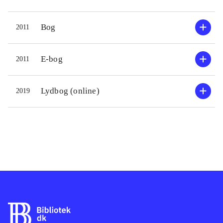
dødsgangen efter at have myrdet
mindst en anden pige dengang. Eliza
Bog
2011
bliver skræmt, usikker og oprevet,
for hvad vil Walter egentlig, og hvad
kan han gøre hende nu? Romanen
E-bog
2011
skifter mellem Elizas pludseligt så
skrøbelige hverdag og de fatale uger i
Lydbog (online)
2019
sommeren 1985. Romanen er
udmærket skrevet og giver gode
psykologiske skildringer af både den
unge og den modne Eliza, men efter
en flot start taber den højde, og hen
mod slutningen havde jeg tabt det
meste af interessen for den
.
Første roman på dansk af
amerikanske Laura Lippman (f.