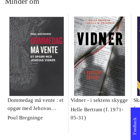
Minder om
Dommedag må vente : et
Vidner - i sektens skygge
Sk
opgør med Jehovas
fæ
Helle Bertram (f. 1971-
Vidner
Poul Bregninge
05-31)
Feedback