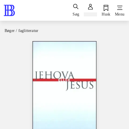
Søg
Log ind
Husk
Menu
Bøger / faglitteratur