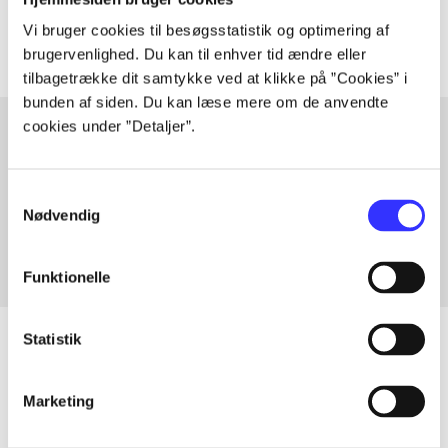
Artiklerne i
handler ofte om
Vi bruger cookies til besøgsstatistik og optimering af
brugervenlighed. Du kan til enhver tid ændre eller
tilbagetrække dit samtykke ved at klikke på ”Cookies” i
bunden af siden. Du kan læse mere om de anvendte
cookies under ”Detaljer”.
Artikler med samme emner
Samtykkevalg
Fra
Nødvendig
Funktionelle
Statistik
Artikler
Marketing
Alle registrerede artikler fordelt på udgivelser