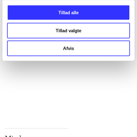
Tillad alle
...
Tillad valgte
...
Afvis
...
...
...