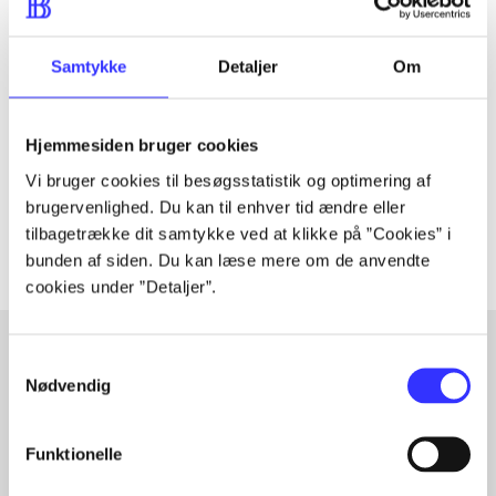
Tidsskrift
Samtykke
Detaljer
Om
Artiklen er en del af
lorem ipsum dolor sit amet ...
Hjemmesiden bruger cookies
Tidsskrift
Vi bruger cookies til besøgsstatistik og optimering af
Artiklerne i
handler ofte om
brugervenlighed. Du kan til enhver tid ændre eller
tilbagetrække dit samtykke ved at klikke på ”Cookies” i
bunden af siden. Du kan læse mere om de anvendte
cookies under ”Detaljer”.
Samtykkevalg
Nødvendig
Artikler med samme emner
Fra
Funktionelle