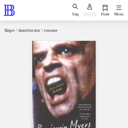
Søg
Log ind
Husk
Menu
Bøger / skønlitteratur / romaner