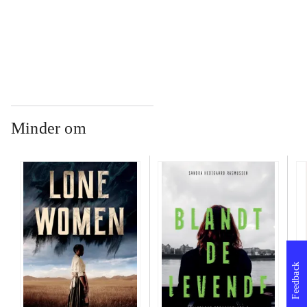
...
Minder om
Feedback