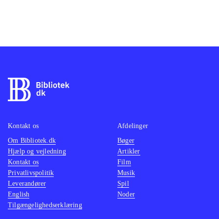
Kontakt os
Afdelinger
Om Bibliotek.dk
Bøger
Hjælp og vejledning
Artikler
Kontakt os
Film
Privatlivspolitik
Musik
Leverandører
Spil
English
Noder
Tilgængelighedserklæring