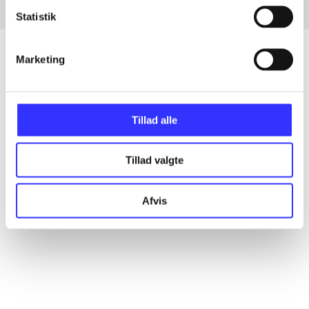
Statistik
Marketing
Artikler
Alle registrerede artikler fordelt på udgivelser
Tillad alle
...
Tillad valgte
...
Afvis
...
...