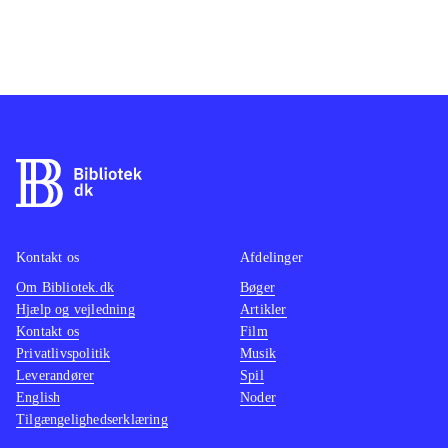
Kontakt os
Afdelinger
Om Bibliotek.dk
Bøger
Hjælp og vejledning
Artikler
Kontakt os
Film
Privatlivspolitik
Musik
Leverandører
Spil
English
Noder
Tilgængelighedserklæring