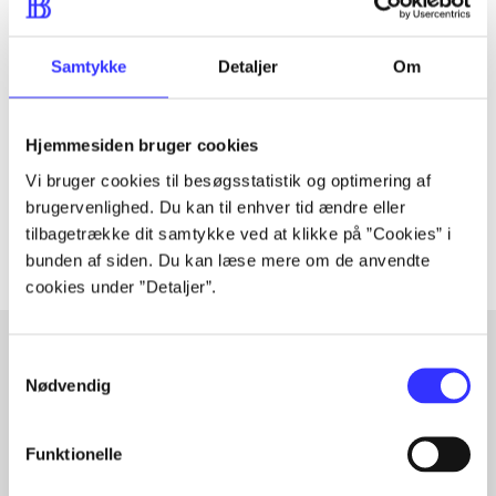
Tidsskrift
Samtykke
Detaljer
Om
Artiklen er en del af
lorem ipsum dolor sit amet ...
Hjemmesiden bruger cookies
Tidsskrift
Vi bruger cookies til besøgsstatistik og optimering af
Artiklerne i
handler ofte om
brugervenlighed. Du kan til enhver tid ændre eller
tilbagetrække dit samtykke ved at klikke på ”Cookies” i
bunden af siden. Du kan læse mere om de anvendte
cookies under ”Detaljer”.
Samtykkevalg
Nødvendig
Artikler med samme emner
Fra
Funktionelle