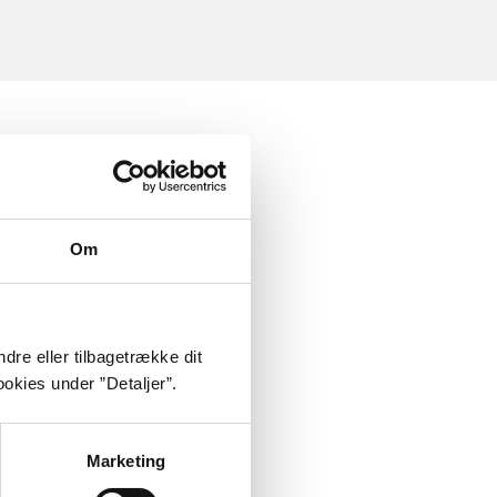
Om
dre eller tilbagetrække dit
okies under ”Detaljer”.
Marketing