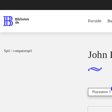
Forside
B
Spil / computerspil
John 
Playstation 3