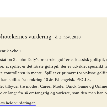
liotekernes vurdering
d. 3. nov. 2010
enrik Schou
station 3. John Daly's prostroke golf er et klassisk golfspil
ke, at spillet er det første golfspil, der er udviklet specifikt
 controlleren in mente. Spillet er primært for voksne golfi
kan spilles fra omkring 10 år. På engelsk. PEGI 3
.
let tilbyder tre modes: Career Mode, Quick Game og Onlin
 er langt fra så omfangsrig og varieret, som den man kan o
s golfspillene og udvalget af spilmuligheder i John Daly's 
æs hele vurderingen
derfor let virke skuffende og begrænset. Spillets store styr