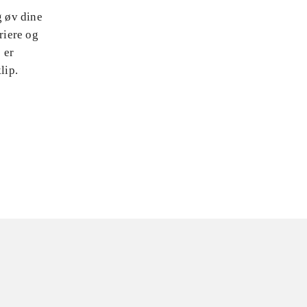
g øv dine
riere og
 er
lip.