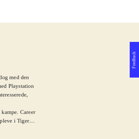
Feedback
, dog med den
 med Playstation
nteresserede,
e kampe. Career
pleve i Tiger
prostroke golf
ke er Move