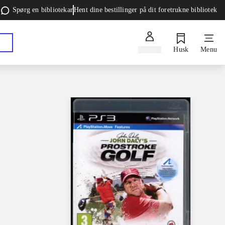
Spørg en bibliotekar
Hent dine bestillinger på dit foretrukne bibliotek
Log ind
Husk
Menu