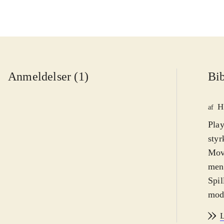
Anmeldelser (1)
Bib
H
af
Play
styr
Move
men 
Spil
mode
Wood
L
kan 