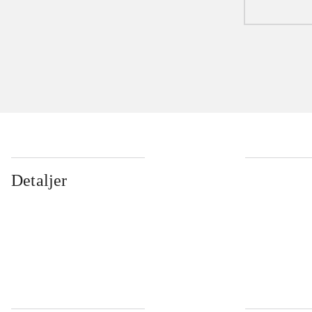
Detaljer
...
...
...
...