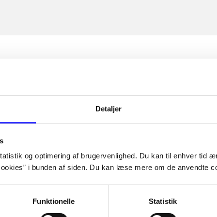
Detaljer
s
atistik og optimering af brugervenlighed. Du kan til enhver tid æn
ookies” i bunden af siden. Du kan læse mere om de anvendte co
Funktionelle
Statistik