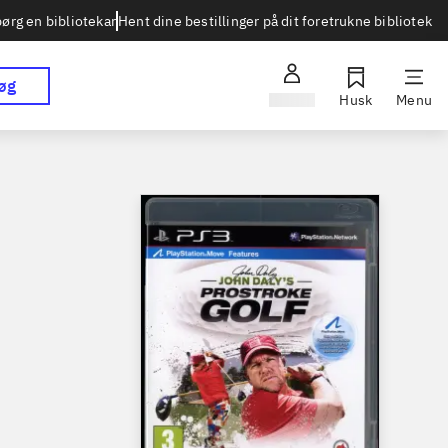
Hent dine bestillinger på dit foretrukne bibliotek
ørg en bibliotekar
øg
Log ind
Husk
Menu