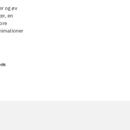
er og øv
er, en
tore
animationer
 om