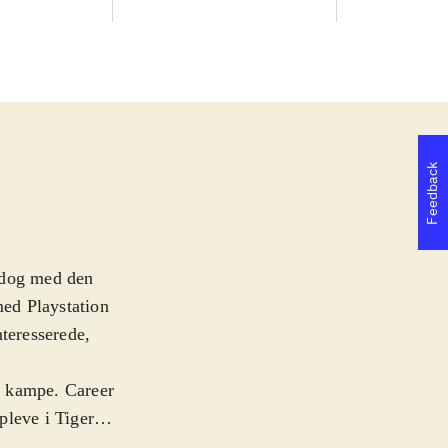
Feedback
, dog med den
 med Playstation
nteresserede,
e kampe. Career
pleve i Tiger
prostroke golf