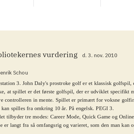
bliotekernes vurdering
d. 3. nov. 2010
enrik Schou
station 3. John Daly's prostroke golf er et klassisk golfspil
ke, at spillet er det første golfspil, der er udviklet specifikt
 controlleren in mente. Spillet er primært for voksne golfi
kan spilles fra omkring 10 år. På engelsk. PEGI 3
.
let tilbyder tre modes: Career Mode, Quick Game og Onlin
 er langt fra så omfangsrig og varieret, som den man kan o
s golfspillene og udvalget af spilmuligheder i John Daly's 