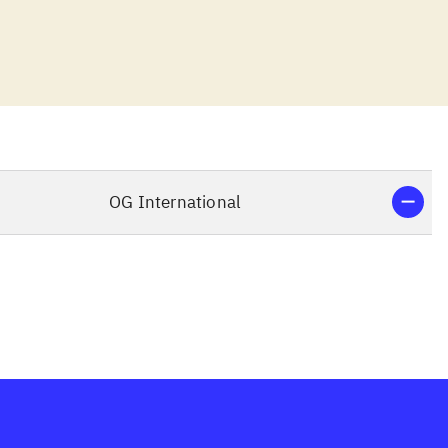
ke er Move
elig
 kan være lidt
eret. Man kan
 del af
ogen form for
, mens spillerne
OG International
 er næsten ingen
ger Woods PGA
ikke mindst EA's
 en rigtig god
t en
tour 11 bedre