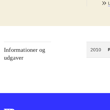
kan 
cont
tilf
besv
også
forn
fine
Informationer og
2010
P
er s
udgaver
kom
Den 
tour
tårn
anve
Er m
nødv
på a