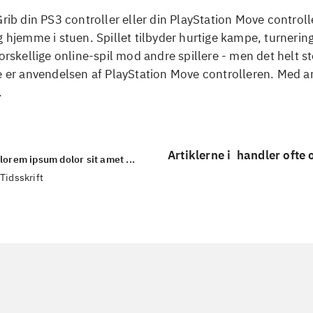
Grib din PS3 controller eller din PlayStation Move controll
g hjemme i stuen. Spillet tilbyder hurtige kampe, turnering
forskellige online-spil mod andre spillere - men det helt s
ke er anvendelsen af PlayStation Move controlleren. Med 
.
Artiklerne i
handler ofte
lorem ipsum dolor sit amet ...
Tidsskrift