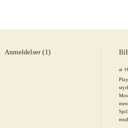
Bi
Anmeldelser (1)
H
af
Play
styr
Move
men 
Spil
mode
Wood