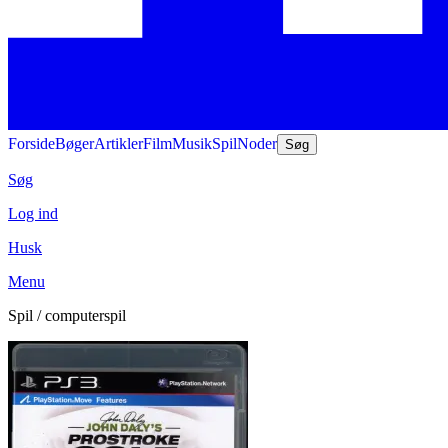
Forside
Bøger
Artikler
Film
Musik
Spil
Noder
Søg
Søg
Log ind
Husk
Menu
Spil / computerspil