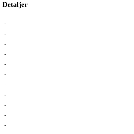
Detaljer
...
...
...
...
...
...
...
...
...
...
...