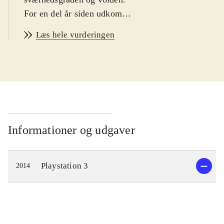
For en del år siden udkom
forgængeren til dette arkade
Læs hele vurderingen
kampspil. Baseret på den japanske
mangategneserie af samme navn
havde spillet sære karakterer, som
bekæmpede hinanden med endnu
særere kampteknikker, og det var en
favorit blandt mange kampspilfans.
Nu er der så kommet en ny udgave.
Informationer og udgaver
Kampene er en mod en, og der er
ikke sparet på flotte effekter, når man
Playstation 3
2014
udfører specielle moves, som fylder
hele skærmen i flot
tegneserie/mangastil, og når man
giver modstanderen et særligt
vellykket slag. Det er æstetisk meget