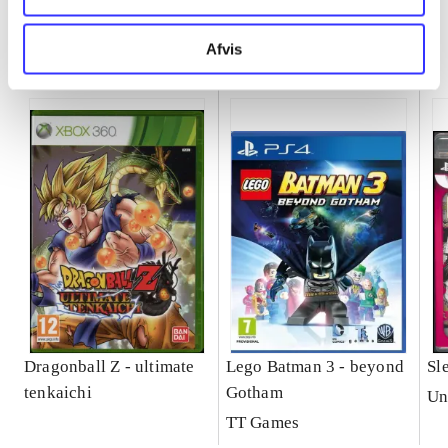
Minder om
Afvis
Dragonball Z - ultimate
Lego Batman 3 - beyond
Sl
tenkaichi
Gotham
Un
TT Games