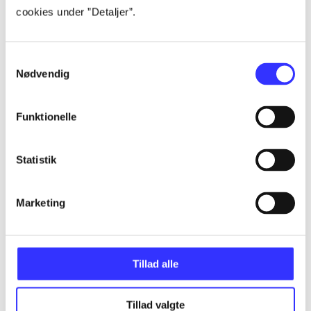
Artikler
cookies under ”Detaljer”.
Alle registrerede artikler fordelt på udgivelser
Samtykkevalg
...
Nødvendig
...
Funktionelle
...
Statistik
...
Marketing
...
Tillad alle
Tillad valgte