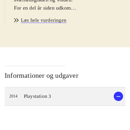
For en del år siden udkom
forgængeren til dette arkade
Læs hele vurderingen
kampspil. Baseret på den japanske
mangategneserie af samme navn
havde spillet sære karakterer, som
bekæmpede hinanden med endnu
særere kampteknikker, og det var en
favorit blandt mange kampspilfans.
Nu er der så kommet en ny udgave.
Informationer og udgaver
Kampene er en mod en, og der er
ikke sparet på flotte effekter, når man
Playstation 3
2014
udfører specielle moves, som fylder
hele skærmen i flot
tegneserie/mangastil, og når man
giver modstanderen et særligt
vellykket slag. Det er æstetisk meget