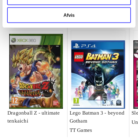
Minder om
Afvis
Dragonball Z - ultimate
Lego Batman 3 - beyond
Sl
tenkaichi
Gotham
Un
TT Games