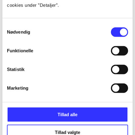
Artikler
cookies under ”Detaljer”.
Alle registrerede artikler fordelt på udgivelser
Samtykkevalg
...
Nødvendig
...
Funktionelle
...
Statistik
...
Marketing
...
Tillad alle
Tillad valgte