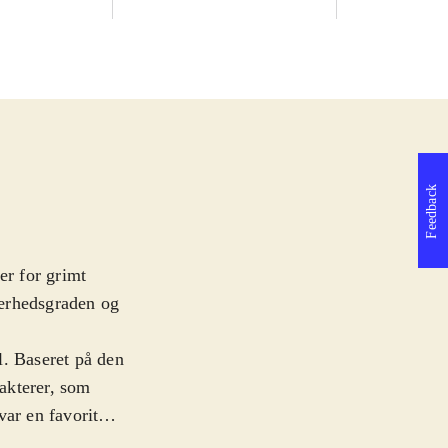
Feedback
er for grimt
værhedsgraden og
l. Baseret på den
akterer, som
ar en favorit
. Kampene er en