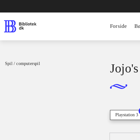
Forside
B
Spil / computerspil
Jojo's
Playstation 3