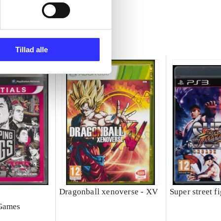
Tillad alle
Dragonball xenoverse - XV
Super street f
 Games