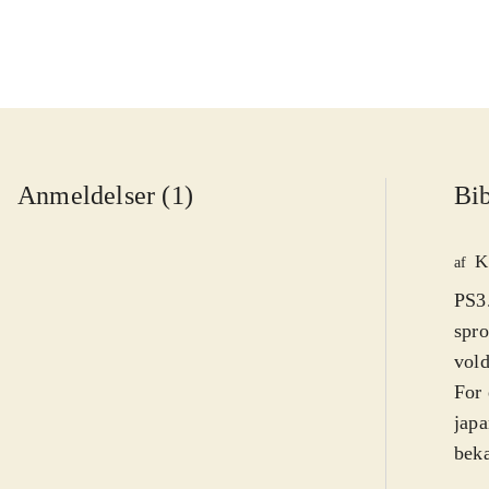
Anmeldelser (1)
Bib
K
af
PS3.
spro
vol
For 
japa
bek
bla