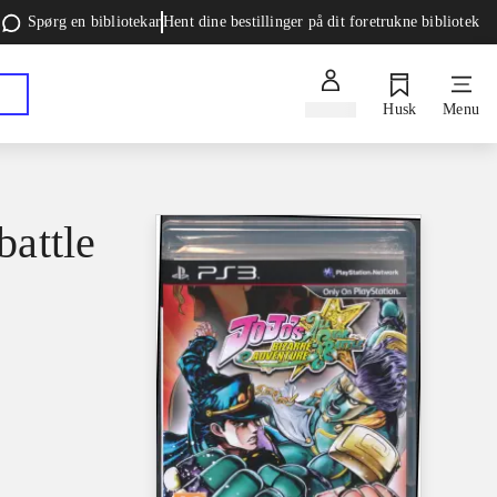
Spørg en bibliotekar
Hent dine bestillinger på dit foretrukne bibliotek
Log ind
Husk
Menu
battle