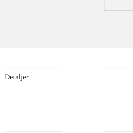
Detaljer
...
...
...
...