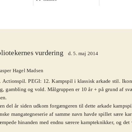
liotekernes vurdering
d. 5. maj 2014
asper Hagel Madsen
 Actionspil. PEGI: 12. Kampspil i klassisk arkade stil. Ikon
g, gambling og vold. Målgruppen er 10 år + på grund af s
den
.
en del år siden udkom forgængeren til dette arkade kampspi
nske mangategneserie af samme navn havde spillet sære kar
æmpede hinanden med endnu særere kampteknikker, og det v
ndt mange kampspilfans. Nu er der så kommet en ny udgave