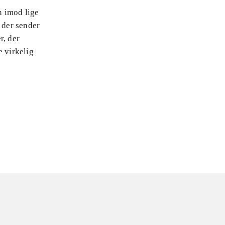
n imod lige
 der sender
r, der
e virkelig