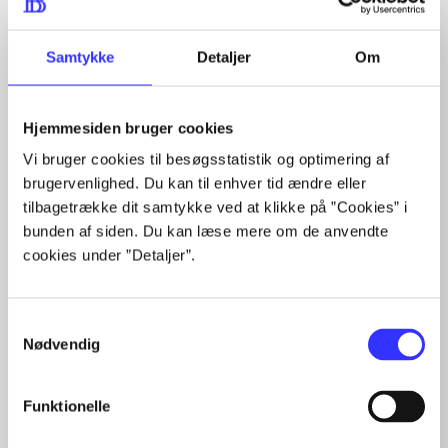
Samtykke
Detaljer
Om
Hjemmesiden bruger cookies
Artikler med samme emner
Vi bruger cookies til besøgsstatistik og optimering af
Fra
brugervenlighed. Du kan til enhver tid ændre eller
tilbagetrække dit samtykke ved at klikke på ”Cookies” i
bunden af siden. Du kan læse mere om de anvendte
cookies under ”Detaljer”.
Samtykkevalg
Nødvendig
Artikler
Alle registrerede artikler fordelt på udgivelser
Funktionelle
...