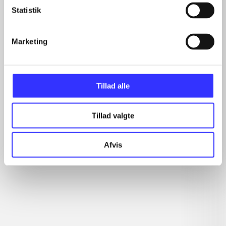
...
Statistik
...
...
Marketing
...
Tillad alle
Romerske kejsere
Gå til serien
Tillad valgte
Afvis