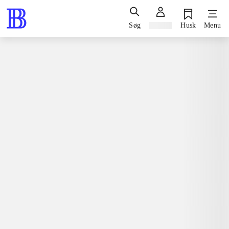
Søg
Log ind
Husk
Menu
Bøger / skønlitteratur