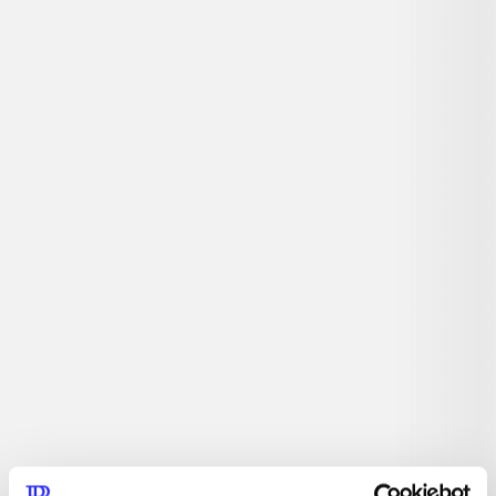
Detaljer
...
...
...
...
...
...
...
...
...
...
...
...
Tidsskrift
Artiklen er en del af
lorem ipsum dolor sit amet ...
Tidsskrift
Artiklerne i
handler ofte om