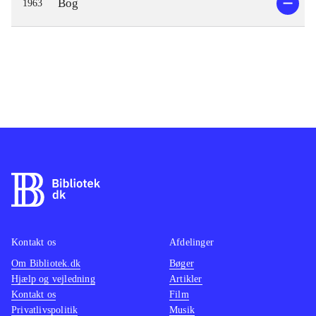
Bog
1963
Kontakt os
Afdelinger
Om Bibliotek.dk
Bøger
Hjælp og vejledning
Artikler
Kontakt os
Film
Privatlivspolitik
Musik