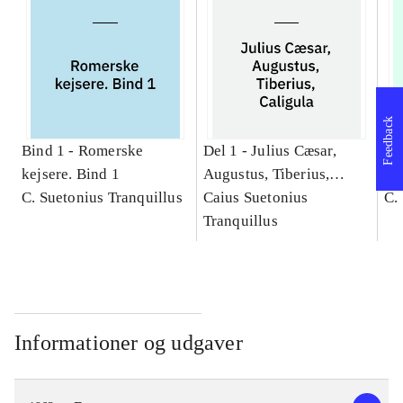
Feedback
Bind 1 -
Romerske
Del 1 -
Julius Cæsar,
Bi
kejsere. Bind 1
Augustus, Tiberius,
kej
C. Suetonius Tranquillus
Caligula
Caius Suetonius
Cæ
C.
Tranquillus
Ti
Informationer og udgaver