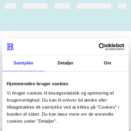
heste
børnebøger
ridning
hestesygdomme
vokal
Tidsskrift
Samtykke
Detaljer
Om
Artiklen er en del af
Hjemmesiden bruger cookies
lorem ipsum dolor sit amet ...
Tidsskrift
Vi bruger cookies til besøgsstatistik og optimering af
brugervenlighed. Du kan til enhver tid ændre eller
Artiklerne i
handler ofte om
tilbagetrække dit samtykke ved at klikke på ”Cookies” i
bunden af siden. Du kan læse mere om de anvendte
cookies under ”Detaljer”.