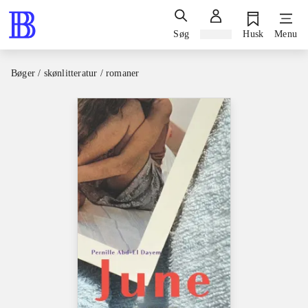
Søg
Log ind
Husk
Menu
Bøger / skønlitteratur / romaner