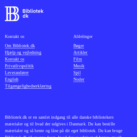
enkeltstående til oplæsning. Bogen er
velegnet til diskussion af opvækstens
betydning. Flot forside
.
Minder om andre minimalistiske
Kontakt os
Afdelinger
romaner ved at "der skal læses
Om Bibliotek.dk
Bøger
mellem linjerne". Unge Dorte i Helle
Hjælp og vejledning
Artikler
Helles
Dette burde skrives i nutid
og
Kontakt os
Film
June har meget til fælles. Helle Helle
Privatlivspolitik
Musik
Leverandører
skriver dog mere humoristisk
Spil
.
English
Noder
Tilgængelighedserklæring
Bibliotek.dk er en samlet indgang til alle danske bibliotekers
materialer og til hvad der udgives i Danmark. Du kan bestille
materialer og så hente og låne på dit eget bibliotek. Du kan bruge