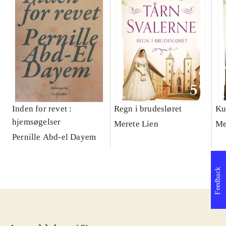
Inden for revet :
Regn i brudesløret
Ku
hjemsøgelser
Merete Lien
Me
Pernille Abd-el Dayem
Feedback