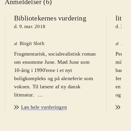
Anmeldelser (6)
Bibliotekernes vurdering
litte
d. 9. mar. 2018
d. 3. m
Birgit Sloth
Anne
af
af
Fragmentarisk, socialrealistisk roman
Pernil
om ensomme June. Mød June som
mikser
10-årig i 1990'erne i et nyt
barndo
boligkompleks og på aleneferie som
feriesk
voksen. Til læsere af ny dansk
en ung 
litteratur
.
Romanen skifter mellem episoder på
Læs hele vurderingen
Læs
et fiktivt, varmt feriested og i
Typebyen, hvor hun vokser op med
en alenemor, morfar og onkel, der er