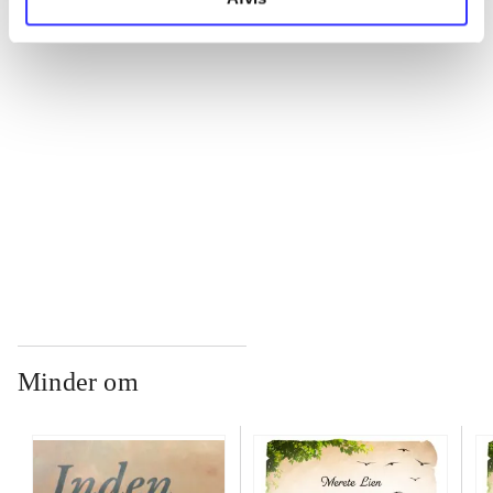
...
...
...
...
Minder om