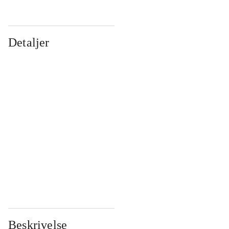
Detaljer
...
...
...
...
...
...
...
...
...
...
...
...
Beskrivelse