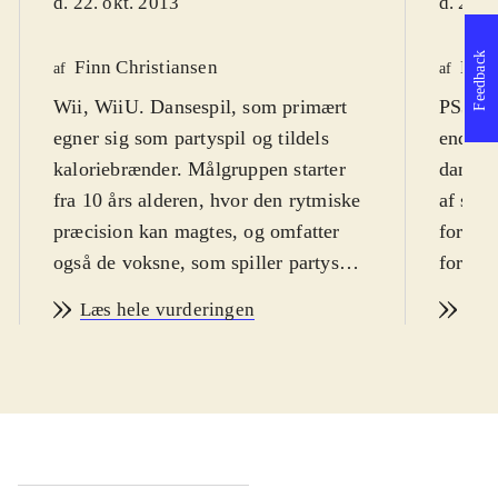
d. 22. okt. 2013
d. 22. 
Feedback
Finn Christiansen
Henr
af
af
Wii, WiiU. Dansespil, som primært
PS3, X
egner sig som partyspil og tildels
endnu 
kaloriebrænder. Målgruppen starter
dance 2
fra 10 års alderen, hvor den rytmiske
af supe
præcision kan magtes, og omfatter
fortsæ
også de voksne, som spiller partyspil
forgæn
og motionsspil. Sværhedsgraden kan
voksne 
Læs hele vurderingen
Læs
indstilles og er efter lidt øvelse
PEGI 3
overkommelig. Man behøver ikke at
Just da
kunne danse for at spille, og man
om let 
lærer det i øvrigt heller ikke
hele fa
undervejs. Sproget er engelsk. PEGI:
fortsæ
3
.
gang p