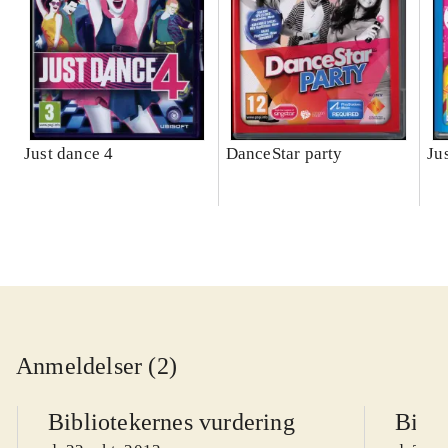
Just dance 4
DanceStar party
Ju
Anmeldelser (2)
Bibliotekernes vurdering
Bibli