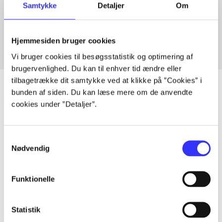
Artikler med samme emner
Samtykke
Detaljer
Om
Fra
Hjemmesiden bruger cookies
Vi bruger cookies til besøgsstatistik og optimering af
brugervenlighed. Du kan til enhver tid ændre eller
tilbagetrække dit samtykke ved at klikke på ”Cookies” i
bunden af siden. Du kan læse mere om de anvendte
cookies under ”Detaljer”.
Artikler
Alle registrerede artikler fordelt på udgivelser
Samtykkevalg
Nødvendig
...
Funktionelle
...
Statistik