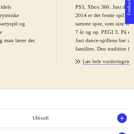
Feedback
ldels
PS3, Xbox 360. Just dance
 rytmiske
2014 er det femte spil i s
artyspil og
samme spor, som sine forg
e
7 år og op. PEGI 3. På en
og man lærer det
Just dance-spillene har alt
familien. Den tradition f
 i rækken til
nye dansenumre i det farve
Læs hele vurderingen
n forgænger Just
spil. For at spille PS3 el
3 spillere, hvor
have Playstation Move ell
igt for WiiU er
Kinect, der giver mere fri
 de andre.
spillerens bevægelser. Spi
 nye og gamle
foregående udgaver. Spill
j. Teknisk
der bliver vist på skærmen
stadig ikke
Daft Punk eller Lady Gaga.
Ubisoft
gør spillet
Selvom der er pillet lidt 
s kalde det
skelsættende nyt ved Just 