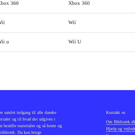
box 360
Xbox 360
. Det vigtigste er dog, at spillet giver mulighed for både sj
et om man kan danse eller ej
.
ii
Wii
enlignelige er de tidligere Just dance-spil, samt synge-fes
strerer bevægelse
.
fans af dansespil, og dem er der mange af, såvel børn som v
ii u
Wii U
hidtil bedste til Wii og WiiU. Har man ikke Just dance 4 på b
e et oplagt køb
.
en samlet indgang til alle danske
Kontakt os
erialer og til hvad der udgives i
Om Bibliotek.d
 bestille materialer og så hente og
Hjælp og vejled
 bibliotek. Du kan bruge