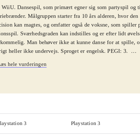
 WiiU. Dansespil, som primært egner sig som partyspil og ti
riebrænder. Målgruppen starter fra 10 års alderen, hvor den
ision kan magtes, og omfatter også de voksne, som spiller p
onsspil. Sværhedsgraden kan indstilles og er efter lidt øvels
kommelig. Man behøver ikke at kunne danse for at spille, 
rigt heller ikke undervejs. Sproget er engelsk. PEGI: 3
.
 dance-serien startede i 2009, og nærværende titel er den 10.
æs hele vurderingen
 Til WiiU er dette det tredje. Indholdsmæssigt ligner det si
e 4, 2012 meget. Der er dog nyheder. On stage-mode er for 
ene danser "lead" og de to andre er "backing dancers". Særl
y master mode, hvor én spiller styrer musik, tempo osv. for
dover er tracklisten opdateret, så der er et friskt udvalg af
e. Eksempelvis One Direction, David Guetta og Nicky Mina
erer det hele fint - dog med det store udråbstegn, at spillet 
laystation 3
Playstation 3
strerer "dans", men kun rytmisk bevægelse af wiimoten. Det 
t tilgivende overfor danse-handicappede - andre vil muligvi