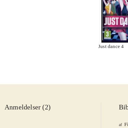
Just dance 4
Anmeldelser (2)
Bib
F
af