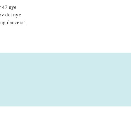
r 47 nye
øv det nye
ing dancers".