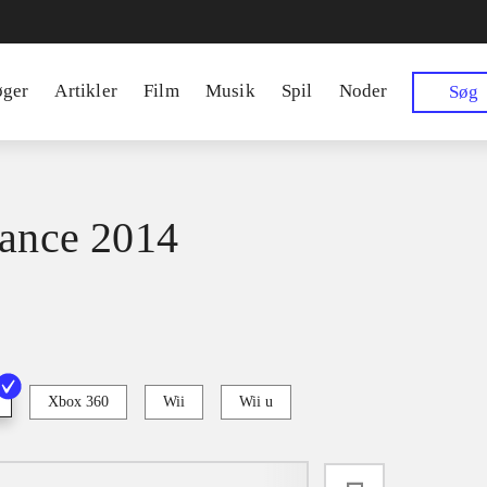
øger
Artikler
Film
Musik
Spil
Noder
Søg
dance 2014
Xbox 360
Wii
Wii u