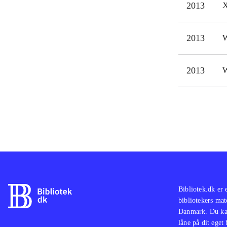
2013
X
snyd
uans
2013
W
Samm
regi
For 
2013
W
det 
dett
Bibliotek.dk er 
bibliotekers mat
Danmark. Du kan
låne på dit eget