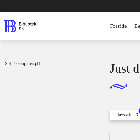
Forside
B
Spil / computerspil
Just 
Playstation 3