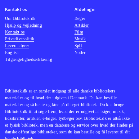
Der er 
Kontakt os
Afdelinger
siden
J
Om Bibliotek.dk
Bøger
ligner 
Hjælp og vejledning
Artikler
der kla
Kontakt os
Film
nyeste
Privatlivspolitik
Musik
Leverandører
Spil
English
Noder
Tilgængelighedserklæring
Bibliotek.dk er en samlet indgang til alle danske bibliotekers
materialer og til hvad der udgives i Danmark. Du kan bestille
materialer og så hente og låne på dit eget bibliotek. Du kan bruge
Bibliotek.dk til at søge frem, hvad der er udgivet af bøger, musik,
tidsskrifter, artikler, e-bøger, lydbøger osv. Bibliotek.dk er altså ikke
et fysisk bibliotek, men en database og service over hvad der findes på
danske offentlige biblioteker, som du kan bestille og få leveret til dit
lokale bibliotek.