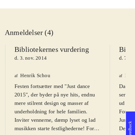
Anmeldelser (4)
Bibliotekernes vurdering
Bibli
d. 3. nov. 2014
d. 7. n
Henrik Schou
Finn
af
af
Festen fortsætter med "Just dance
Danses
2015", der byder på nye hits, endnu
serie. 
mere stilrent design og masser af
ud i da
underholdning for hele familien.
For fes
Inviter vennerne, dæmp lyset og lad
Just da
Feedback
musikken starte festlighederne! For
Dette e