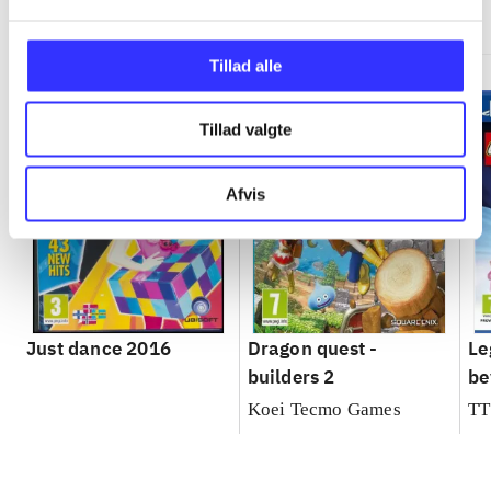
Minder om
Tillad alle
Tillad valgte
Afvis
Just dance 2016
Dragon quest -
Le
builders 2
be
Koei Tecmo Games
TT