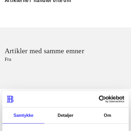
Artiklerne i
handler ofte om
Artikler med samme emner
Fra
Samtykke
Detaljer
Om
Artikler
Alle registrerede artikler fordelt på udgivelser