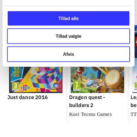
Minder om
Tillad alle
Tillad valgte
Afvis
Just dance 2016
Dragon quest -
Le
builders 2
be
Koei Tecmo Games
TT