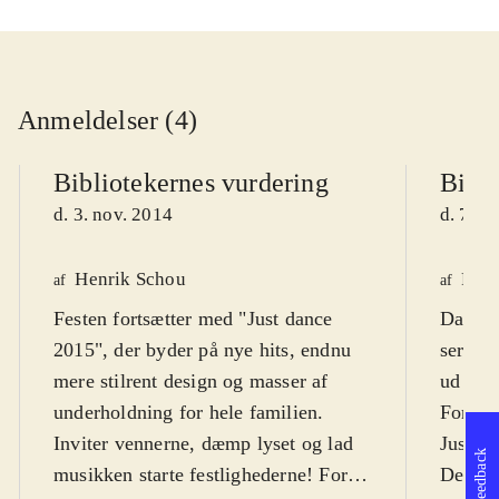
Anmeldelser (4)
Bibliotekernes vurdering
Bibli
d. 3. nov. 2014
d. 7. n
Henrik Schou
Finn
af
af
Festen fortsætter med "Just dance
Danses
2015", der byder på nye hits, endnu
serie. 
mere stilrent design og masser af
ud i da
underholdning for hele familien.
For fes
Inviter vennerne, dæmp lyset og lad
Just da
Feedback
musikken starte festlighederne! For
Dette e