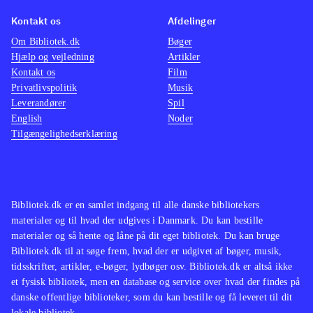
Der er 
Kontakt os
Afdelinger
siden
J
Om Bibliotek.dk
Bøger
ligner 
Hjælp og vejledning
Artikler
der kla
Kontakt os
Film
nyeste
Privatlivspolitik
Musik
Leverandører
Spil
English
Noder
Tilgængelighedserklæring
Bibliotek.dk er en samlet indgang til alle danske bibliotekers
materialer og til hvad der udgives i Danmark. Du kan bestille
materialer og så hente og låne på dit eget bibliotek. Du kan bruge
Bibliotek.dk til at søge frem, hvad der er udgivet af bøger, musik,
tidsskrifter, artikler, e-bøger, lydbøger osv. Bibliotek.dk er altså ikke
et fysisk bibliotek, men en database og service over hvad der findes på
danske offentlige biblioteker, som du kan bestille og få leveret til dit
lokale bibliotek.