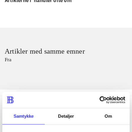
Artiklerne i
handler ofte om
Artikler med samme emner
Fra
Samtykke
Detaljer
Om
Artikler
Alle registrerede artikler fordelt på udgivelser