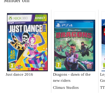
Minder om
Just dance 2016
Dragons - dawn of the
Le
new riders
Go
Climax Studios
TT