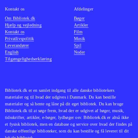
Der er 
Kontakt os
Afdelinger
siden
J
Om Bibliotek.dk
Bøger
ligner 
Hjælp og vejledning
Artikler
der kla
Kontakt os
Film
nyeste
Privatlivspolitik
Musik
Leverandører
Spil
English
Noder
Tilgængelighedserklæring
Bibliotek.dk er en samlet indgang til alle danske bibliotekers
materialer og til hvad der udgives i Danmark. Du kan bestille
materialer og så hente og låne på dit eget bibliotek. Du kan bruge
Bibliotek.dk til at søge frem, hvad der er udgivet af bøger, musik,
tidsskrifter, artikler, e-bøger, lydbøger osv. Bibliotek.dk er altså ikke
et fysisk bibliotek, men en database og service over hvad der findes på
danske offentlige biblioteker, som du kan bestille og få leveret til dit
lokale bibliotek.