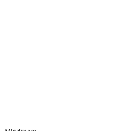
...
...
...
...
...