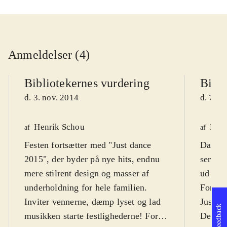
Anmeldelser (4)
Bibliotekernes vurdering
Bibli
d. 3. nov. 2014
d. 7. n
Henrik Schou
Finn
af
af
Festen fortsætter med "Just dance
Danses
2015", der byder på nye hits, endnu
serie. 
mere stilrent design og masser af
ud i da
underholdning for hele familien.
For fes
Inviter vennerne, dæmp lyset og lad
Just da
Feedback
musikken starte festlighederne! For
Dette e