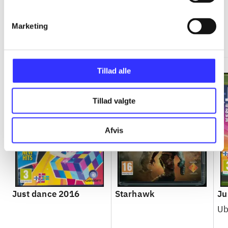
Marketing
Minder om
Tillad alle
Tillad valgte
Afvis
Just dance 2016
Starhawk
Ju
Ub