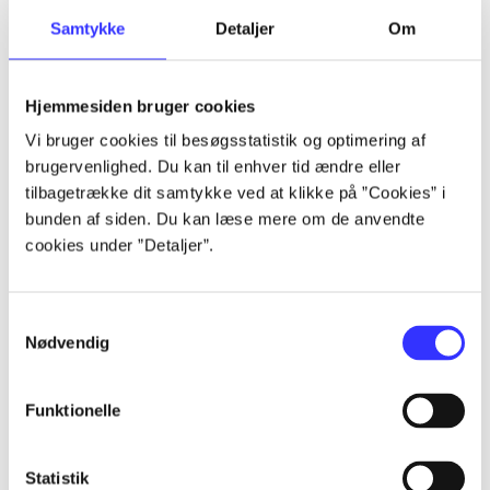
Artikler
Samtykke
Detaljer
Om
Alle registrerede artikler fordelt på udgivelser
Hjemmesiden bruger cookies
...
Vi bruger cookies til besøgsstatistik og optimering af
brugervenlighed. Du kan til enhver tid ændre eller
...
tilbagetrække dit samtykke ved at klikke på ”Cookies” i
bunden af siden. Du kan læse mere om de anvendte
cookies under ”Detaljer”.
...
Samtykkevalg
...
Nødvendig
...
Funktionelle
Statistik