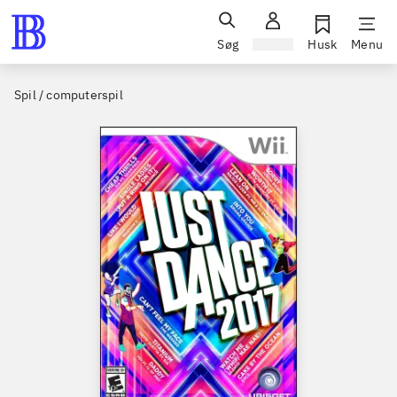
Søg
Log ind
Husk
Menu
Spil / computerspil