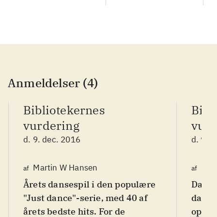
Anmeldelser (4)
Bibliotekernes
Bibl
vurdering
vurd
d. 9. dec. 2016
d. 9. 
Martin W Hansen
Finn
af
af
Årets dansespil i den populære
Danse
"Just dance"-serie, med 40 af
dance
årets bedste hits. For de
op til