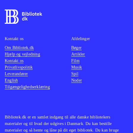
Just dance - Disney party 2 (Wii U)
perfek
og
(Wii)
.
rytmis
Eneste
hæmnin
Just d
Kontakt os
Afdelinger
(Playst
Om Bibliotek.dk
Bøger
(Playst
Hjælp og vejledning
Artikler
Kontakt os
Film
samme
Privatlivspolitik
Musik
4) og
(
Leverandører
Spil
samme
English
Noder
Tilgængelighedserklæring
Bibliotek.dk er en samlet indgang til alle danske bibliotekers
materialer og til hvad der udgives i Danmark. Du kan bestille
materialer og så hente og låne på dit eget bibliotek. Du kan bruge