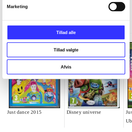
Marketing
Minder om
Tillad alle
Tillad valgte
Afvis
Just dance 2015
Disney universe
Ju
Ub