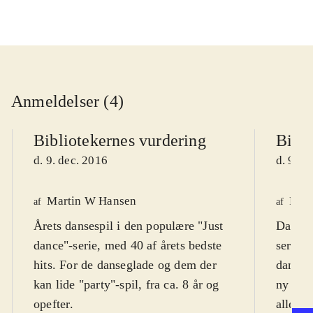
Anmeldelser (4)
Bibliotekernes vurdering
Bibli
d. 9. dec. 2016
d. 9. d
Martin W Hansen
Finn
af
af
Årets dansespil i den populære "Just
Danses
dance"-serie, med 40 af årets bedste
serie. 
hits. For de danseglade og dem der
dans. R
kan lide "party"-spil, fra ca. 8 år og
ny sam
opefter
.
alle pa