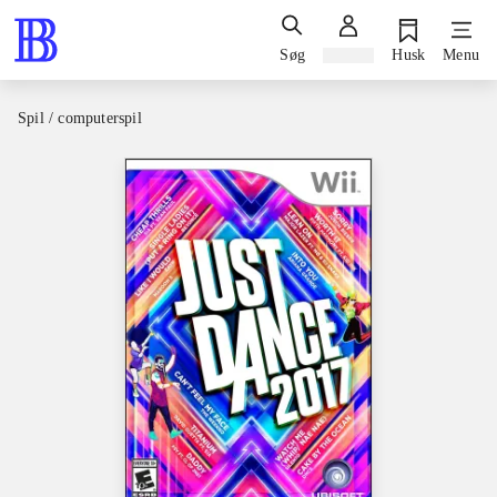
Søg
Log ind
Husk
Menu
Spil / computerspil