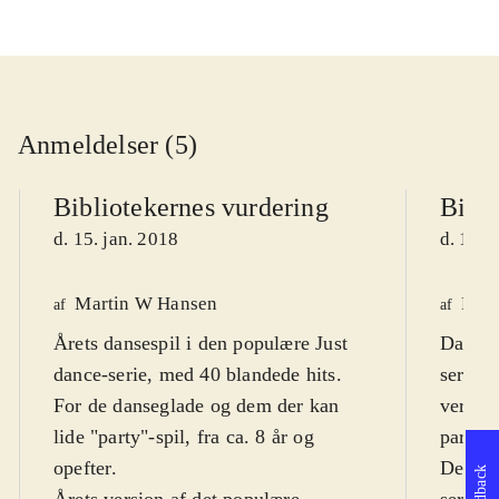
Anmeldelser (5)
Bibliotekernes vurdering
Bibli
d. 15. jan. 2018
d. 10. 
Martin W Hansen
Finn
af
af
Årets dansespil i den populære Just
Danses
dance-serie, med 40 blandede hits.
serie. 
For de danseglade og dem der kan
verdens
lide "party"-spil, fra ca. 8 år og
party-d
opefter
.
Dette e
Feedback