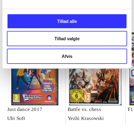
Minder om
Tillad alle
Tillad valgte
Afvis
Just dance 2017
Battle vs. chess
F1
Ubi Soft
Yezhi Krasowski