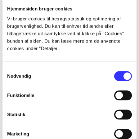
Artikler
Hjemmesiden bruger cookies
Alle registrerede artikler fordelt på udgivelser
Vi bruger cookies til besøgsstatistik og optimering af
brugervenlighed. Du kan til enhver tid ændre eller
...
tilbagetrække dit samtykke ved at klikke på ”Cookies” i
bunden af siden. Du kan læse mere om de anvendte
...
cookies under ”Detaljer”.
...
Samtykkevalg
Nødvendig
...
Funktionelle
...
Statistik
Marketing