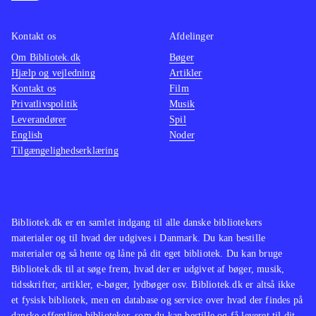
2
(Wii U) og Just dance - Disney
hæmni
party 2 (Wii U)
Spillet er at
Serien
Kontakt os
Afdelinger
sammenligne med Just dance 2017
konsol
Om Bibliotek.dk
(Wii U) og
(Wii U)
.
Bøger
2016
og
Hjælp og vejledning
Artikler
nyeste
Kontakt os
Film
konsol
Privatlivspolitik
Musik
Leverandører
Spil
English
Noder
Tilgængelighedserklæring
Bibliotek.dk er en samlet indgang til alle danske bibliotekers
materialer og til hvad der udgives i Danmark. Du kan bestille
materialer og så hente og låne på dit eget bibliotek. Du kan bruge
Bibliotek.dk til at søge frem, hvad der er udgivet af bøger, musik,
tidsskrifter, artikler, e-bøger, lydbøger osv. Bibliotek.dk er altså ikke
et fysisk bibliotek, men en database og service over hvad der findes på
danske offentlige biblioteker, som du kan bestille og få leveret til dit