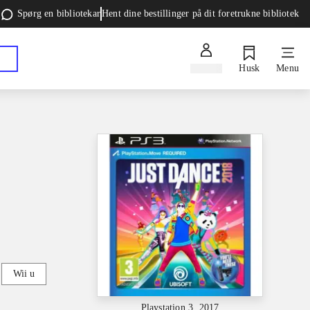
Spørg en bibliotekar
Hent dine bestillinger på dit foretrukne bibliotek
Log ind
Husk
Menu
Wii u
Playstation 3, 2017