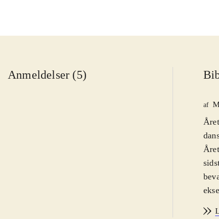
Anmeldelser (5)
Bib
M
af
Året
dans
Året
sids
bevæ
ekse
hvor
L
Der 