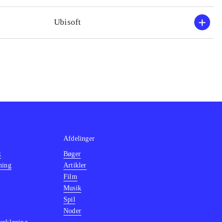
Ubisoft
Afdelinger
k
Bøger
ning
Artikler
Film
Musik
Spil
Noder