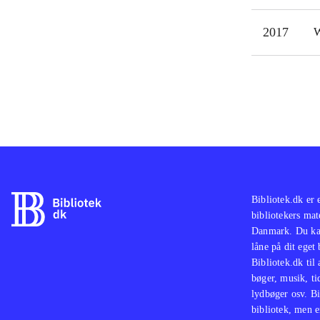
2017
W
Bibliotek.dk er 
bibliotekers mat
Danmark. Du kan
låne på dit eget
Bibliotek.dk til
bøger, musik, tid
lydbøger osv. Bi
bibliotek, men e