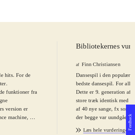
Bibliotekernes vurd
Finn Christiansen
af
e hits. For de
Dansespil i den populære J
ter
.
bedste dansespil. For alle 
de funktioner fra
Dette er 9. generation af
igne
store træk identisk med d
rs version er
af 40 nye sange, fx somme
Feedback
ance machine, og
der begge var uundgåelige 
ge professioner.
også "kids mode", hvor sa
Læs hele vurderingen
version af
børn. Bemærk, at Move/Kin