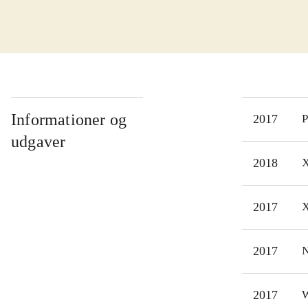
hove
"per
plad
Det 
enke
Det 
Informationer og
2017
P
mask
udgaver
man 
2018
X
Spil
U) o
2017
X
dan
2017
N
2017
W