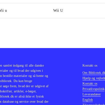
ii u
Wii U
en samlet indgang til alle danske
Kontakt os
erialer og til hvad der udgives i
Om Bibliotek.d
 bestille materialer og så hente og
Hjælp og vejled
 bibliotek. Du kan bruge
Kontakt os
 at søge frem, hvad der er udgivet af
Privatlivspolitik
sskrifter, artikler, e-bøger,
Leverandører
bliotek.dk er altså ikke et fysisk
English
n database og service over hvad der