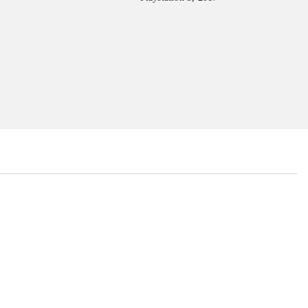
...
...