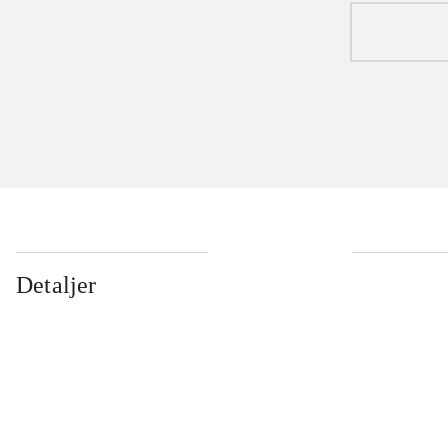
Detaljer
...
...
...
...