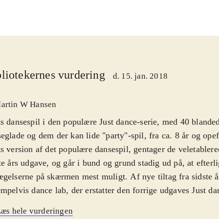
liotekernes vurdering
d. 15. jan. 2018
artin W Hansen
s dansespil i den populære Just dance-serie, med 40 blanded
eglade og dem der kan lide "party"-spil, fra ca. 8 år og opef
s version af det populære dansespil, gentager de veletablere
te års udgave, og går i bund og grund stadig ud på, at efterl
gelserne på skærmen mest muligt. Af nye tiltag fra sidste å
mpelvis dance lab, der erstatter den forrige udgaves Just d
 man kan bytte danser fra et stort udvalg af dyr og forskelli
æs hele vurderingen
er også tilføjet en kids mode, som er en lettere tilgængelig 